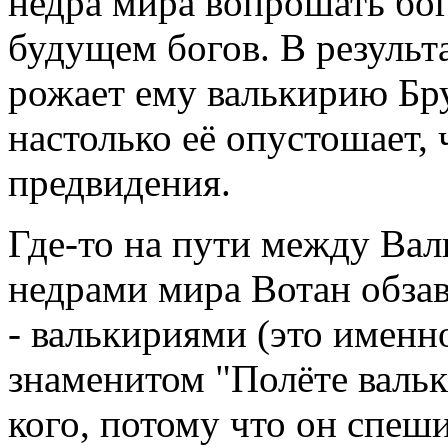
недра мира вопрошать бо
будущем богов. В результ
рожает ему валькирию Бру
настолько её опустошает, 
предвидения.
Где-то на пути между Вал
недрами мира Вотан обза
- валькириями (это именно
знаменитом "Полёте вальк
кого, потому что он спеши