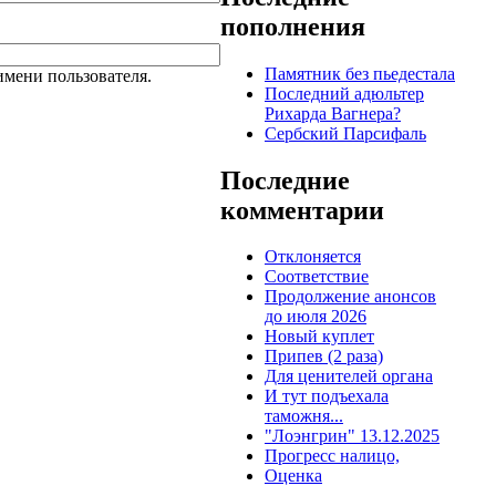
пополнения
Памятник без пьедестала
мени пользователя.
Последний адюльтер
Рихарда Вагнера?
Сербский Парсифаль
Последние
комментарии
Отклоняется
Соответствие
Продолжение анонсов
до июля 2026
Новый куплет
Припев (2 раза)
Для ценителей органа
И тут подъехала
таможня...
"Лоэнгрин" 13.12.2025
Прогресс налицо,
Оценка