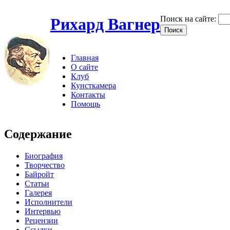
Поиск на сайте:
Рихард Вагнер
Главная
О сайте
Клуб
Кунсткамера
Контакты
Помощь
Содержание
Биография
Творчество
Байройт
Статьи
Галерея
Исполнители
Интервью
Рецензии
Ссылки