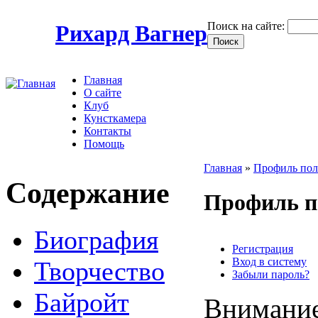
Поиск на сайте:
Рихард Вагнер
Главная
О сайте
Клуб
Кунсткамера
Контакты
Помощь
Главная
»
Профиль пол
Содержание
Профиль п
Биография
Регистрация
Вход в систему
Творчество
Забыли пароль?
Байройт
Внимание