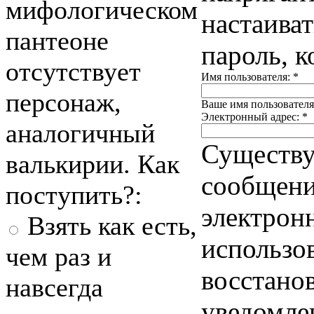
мифологическом
настаиват
пантеоне
пароль, 
отсутствует
Имя пользователя:
*
персонаж,
Ваше имя пользователя
Электронный адрес:
*
аналогичный
Существу
валькирии. Как
сообщения
поступить?:
электронн
Взять как есть,
использо
чем раз и
восстано
навсегда
уведомле