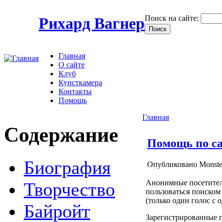
Поиск на сайте:
Рихард Вагнер
Главная
О сайте
Клуб
Кунсткамера
Контакты
Помощь
Главная
Содержание
Помощь по с
Биография
Опубликовано Monster
Анонимные посетители
Творчество
пользоваться поиском 
(только один голос с о
Байройт
Зарегистрированные п