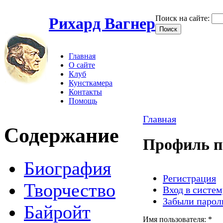
Поиск на сайте:
Рихард Вагнер
Главная
О сайте
Клуб
Кунсткамера
Контакты
Помощь
Главная
Содержание
Профиль п
Биография
Регистрация
Творчество
Вход в систем
Забыли парол
Байройт
Имя пользователя:
*