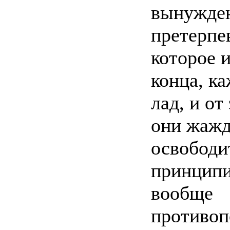
вынужде
претерпе
которое 
конца, к
лад, и от
они жаж
освободит
принцип
вообще
противоп