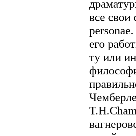
драматург
все свои 
personae.
его рабо
ту или и
философи
правильн
Чемберле
T.H.Cham
вагнеровс