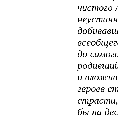
чистого 
неустанн
добивавш
всеобщег
до самого
родивший
и вложив
героев с
страсти,
бы на де