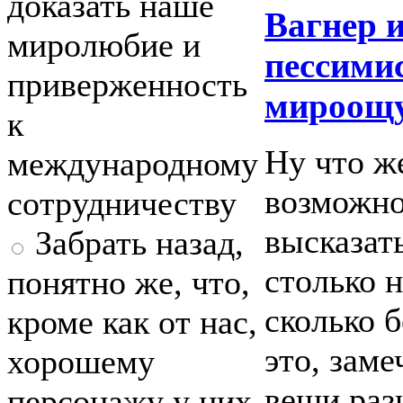
доказать наше
Вагнер 
миролюбие и
пессими
приверженность
мироощу
к
Ну что же
международному
возможно
сотрудничеству
высказать
Забрать назад,
столько 
понятно же, что,
сколько б
кроме как от нас,
это, заме
хорошему
вещи раз
персонажу у них