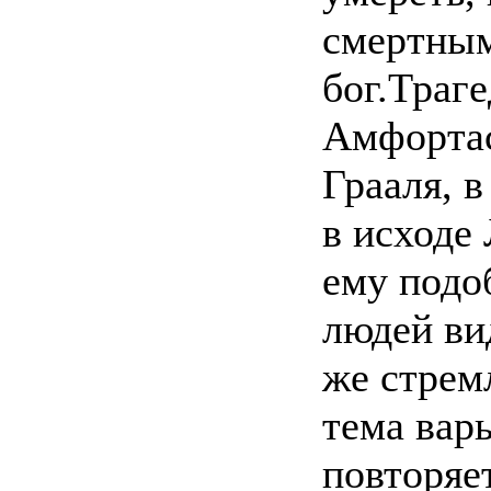
смертным
бог.Траг
Амфортас
Грааля, в
в исходе
ему подо
людей ви
же стрем
тема вар
повторяе