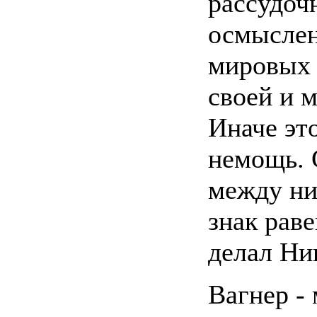
рассудоч
осмыслен
мировых 
своей и 
Иначе эт
немощь. 
между ни
знак раве
делал Ни
Вагнер -