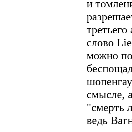
и томлен
разрешае
третьего 
слово Lie
можно по
беспощад
шопенгау
смысле, 
"смерть л
ведь Ваг