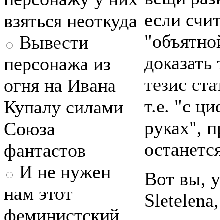
если счит
взяться неоткуда
"объятно
Вывести
доказать 
персонажа из
тезис ста
огня на Ивана
т.е. "с ц
Купалу силами
руках", 
Союза
останется
фантастов
И не нужен
Вот вы, 
нам этот
Sletelena
феминистский