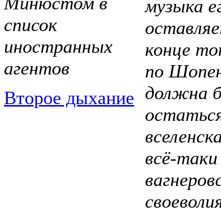
Минюстом в
музыка е
список
оставляе
иностранных
конце то
агентов
по Шопен
должна 
Второе дыхание
остатьс
вселенска
всё-таки
вагнеров
своеволия