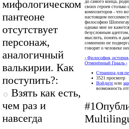
мифологическом
до самого конца, род
своих героев столько 
композиторов - что во
пантеоне
настоящим пессимисто
философию Шопенгауэ
отсутствует
однако мне не кажется
безусловным адептом.
мыслить, понять и даж
персонаж,
сомнению не подверга
говорят о человеке не
аналогичный
‹ Философия, история
Отменённый Грааль ›
валькирии. Как
Страница для п
поступить?:
3521 просмотр
Войдите
или
за
возможность от
Взять как есть,
чем раз и
#1
Опубли
навсегда
Multiling