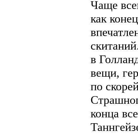
Чаще все
как коне
впечатле
скитаний
в Голлан
вещи, ге
по скоре
Страшног
конца все
Таннгейзе