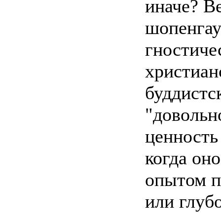
иначе? В
шопенгау
гностиче
христиан
буддистс
"довольн
ценность 
когда он
опытом п
или глубо