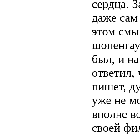
сердца. З
даже сам
этом смы
шопенгау
был, и на
ответил, 
пишет, ду
уже не м
вполне в
своей фи