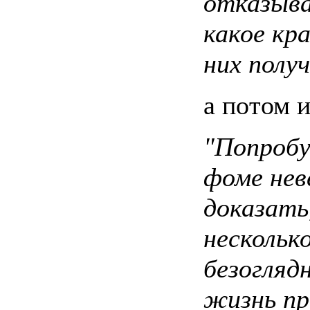
отказыва
какое кра
них полу
а потом и
"Попробу
фоме нев
доказать
несколько
безогляд
жизнь пр