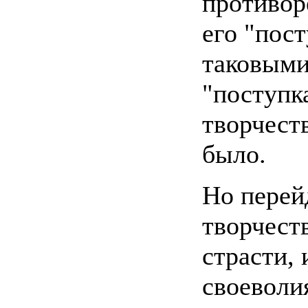
противор
его "пост
таковыми
"поступка
творчест
было.
Но перей
творчест
страсти, 
своеволи