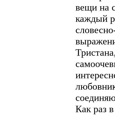
вещи на с
каждый р
словесно
выражени
Тристана
самоочев
интересно
любовник
соединяю
Как раз в