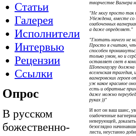
творчестве Вагнера 
Статьи
"Не могу просто так 
Галерея
Убеждена, вместе со 
озабоченных вагнериа
а даже определяет."
Исполнители
"Глотать ничего не над
Интервью
Просто я считаю, что
способен проникнуть
только умом, но и се
Рецензии
оставляет свет в конц
Шопенгауэру должна 
Ссылки
вселенская трагедия,
вагнеровских героев о
уж какое красивое оно 
есть и обратные прим
Опрос
даже можно переубеди
руках ))"
В русском
И вот он ваш шанс, у
озабоченные вагнериа
неверующей, доказать,
божественно-
безоглядно начинавши
листа, неустанно доб