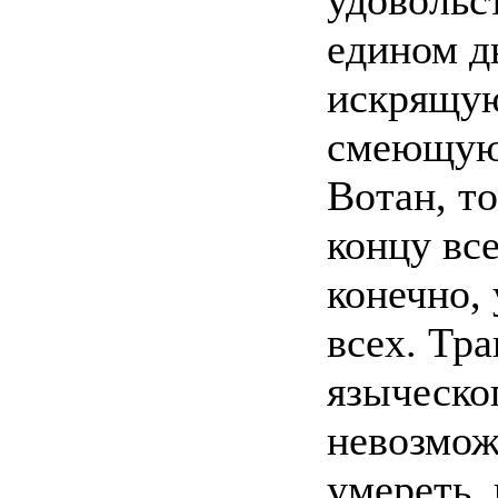
удовольс
едином д
искрящую
смеющуюс
Вотан, т
концу все
конечно,
всех. Тра
языческог
невозмож
умереть, 