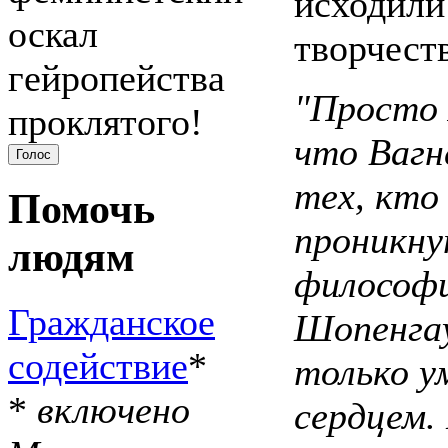
исходили
оскал
творчеств
гейропейства
"Просто 
проклятого!
что Вагн
тех, кто
Помочь
проникну
людям
философ
Гражданское
Шопенгау
содействие
*
только у
*
включено
сердцем.