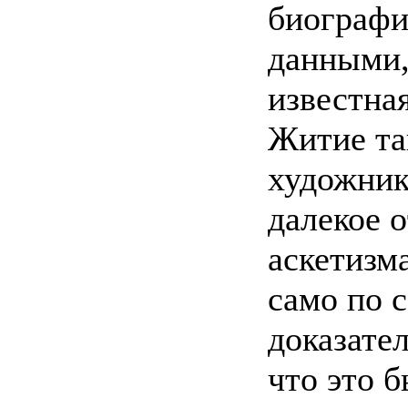
биограф
данными
известна
Житие та
художник
далекое о
аскетизм
само по 
доказател
что это б