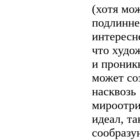
(хотя мо
подлинне
интересн
что худо
и проник
может со
насквозь
мироотр
идеал, та
сообразу