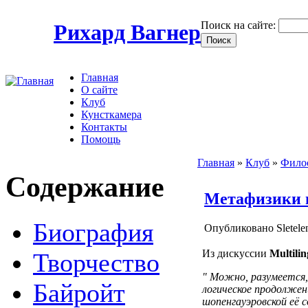
Поиск на сайте:
Рихард Вагнер
Главная
О сайте
Клуб
Кунсткамера
Контакты
Помощь
Главная
»
Клуб
»
Филос
Содержание
Метафизики 
Биография
Опубликовано Sletele
Из дискуссии
Multilin
Творчество
" Можно, разумеется,
Байройт
логическое продолжени
шопенгауэровской её 