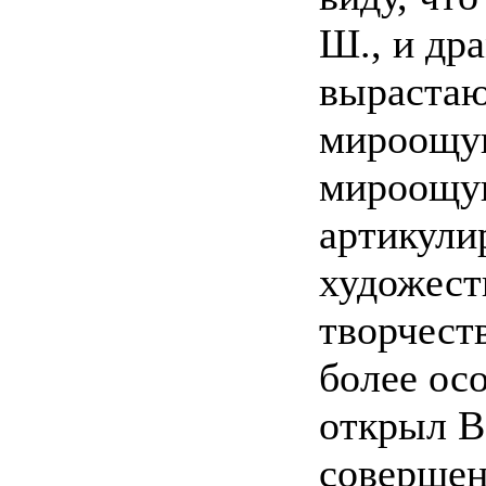
Ш., и др
вырастаю
мироощу
мироощу
артикули
художест
творчеств
более ос
открыл В
совершен