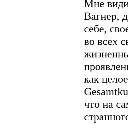
Мне види
Вагнер, 
себе, сво
во всех с
жизненн
проявлен
как цело
Gesamtkun
что на с
странног