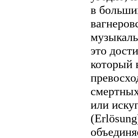
в больши
вагнеров
музыкаль
это дост
который 
превосхо
смертных
или иску
(Erlösung
объединяе