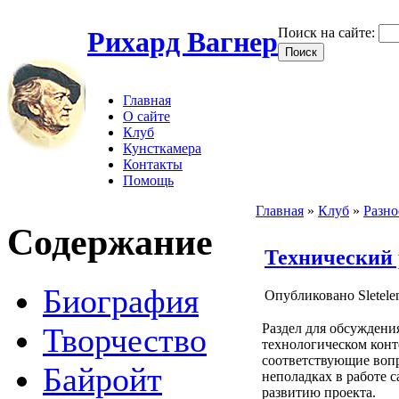
Поиск на сайте:
Рихард Вагнер
Главная
О сайте
Клуб
Кунсткамера
Контакты
Помощь
Главная
»
Клуб
»
Разно
Содержание
Технический 
Биография
Опубликовано Sletele
Раздел для обсуждени
Творчество
технологическом конт
соответствующие воп
Байройт
неполадках в работе 
развитию проекта.