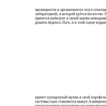
зрелищности и органичности этого спекта
лабораторией, в которой куётся богатств
прячется нибелунг в своей шапке-невидимке
душить бедного Логе, и в этой сцене вздра
прячет пупырчатый муляж в свой портфел
системы сцен становится выкуп Альберихо
таком распятом положении он проводит всё