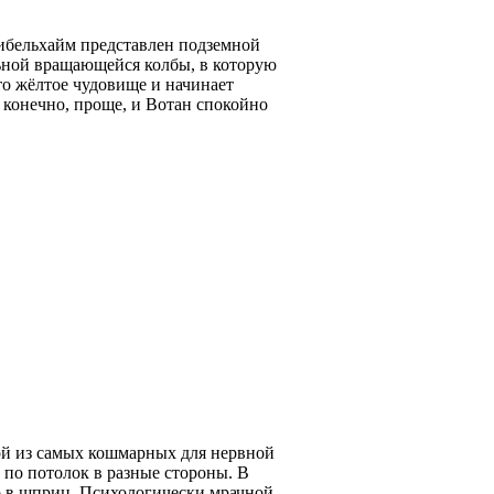
бельхайм представлен подземной
ьной вращающейся колбы, в которую
-то жёлтое чудовище и начинает
, конечно, проще, и Вотан спокойно
й из самых кошмарных для нервной
по потолок в разные стороны. В
го в шприц. Психологически мрачной