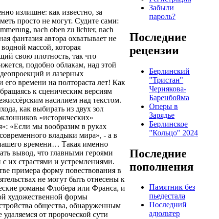
Забыли
нно излишне: как известно, за
пароль?
ть просто не могут. Судите сами:
rung, nach oben zu lichter, nach
Последние
уемная фантазия автора охватывает не
 водной массой, которая
рецензии
ющий свою плотность, так что
ижется, подобно облакам, над этой
Берлинский
видеопроекций и лазерных
"Тристан"
 его времени на полтораста лет! Как
Чернякова-
обращаясь к сценическим версиям
Баренбойма
ежиссёрским насилием над текстом.
Оперы в
ода, как выбирать из двух зол
Зарядье
поклонников «исторических»
Берлинское
бя»: «Если мы вообразим в руках
"Кольцо" 2024
современного владыки мира», - а в
и нашего времени… Такая именно
Последние
лать вывод, что главными героями
 с их страстями и устремлениями.
пополнения
стве примера форму повествования в
ятельствах не могут быть отнесены к
Памятник без
еские романы Флобера или Франса, и
пьедестала
ной художественной формы
Последний
устройства общества, обнаруженным
адюльтер
 удаляемся от пророческой сути