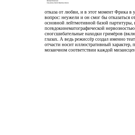
отказа от любви, и в этот момент Фрика в у
вопрос: неужели и он смог бы отказаться 
основной лейтмотивной базой партитуры, в
псевдокинематографической нервозностью о
сногсшибательные находки гримёров (вклю
глазах. А ведь режиссёр создал именно теа
отчасти носит иллюстративный характер, 
мозаичном соответствии каждой мизансцен