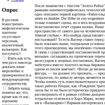
После знакомства с текстом "Золота Рейна
Опрос
рамками кинематографических технологий 
одно описание первой картины «Райнгольда»
unten zu dunkler. Die Höhe ist von wogendem 
В русском
только планшет сцены, но и весь воздушны
божественно-
безостановочно течёт справа налево. Ниже 
мифологическом
пространство от самого дна на человечески
пантеоне
тёмной глубью.» Кто-нибудь представляет 
отсутствует
инсталляций? То есть Вагнер ставит перед
персонаж,
было показано выше, театральная условнос
аналогичный
этого произведения, мы неизбежно сталки
валькирии. Как
В связи с существующей постановочной пра
поступить?:
меньшее, соглашаясь на сценическое пере
Взять как есть,
аксессуаров в оперных постановках, Вагнер
чем раз и навсегда
нибелунга вместо золотого кольца биржево
доказать наше
одном из писем замечает: «Вотан до мель
миролюбие и
фигура, — ты должен это признать, — пред
приверженность к
тетралогии, по замыслу автора, являются 
международному
Чтобы понять суть повествовательного при
сотрудничеству
таких работах Ницше, как «Рождение траге
Забрать назад,
сколь бы то ни было исторически правдоп
понятно же, что,
рассматривать её в рамках глубоко диахр
кроме как от нас,
тетралогии отличился и Карл Маркс, возм
хорошему
им в «Валькирии»! Наряжая вагнеровских 