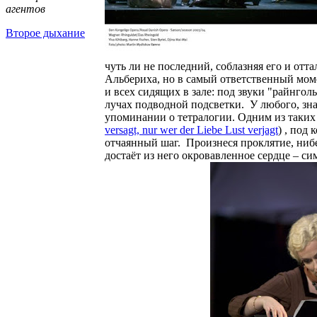
агентов
Второе дыхание
чуть ли не последний, соблазняя его и отт
Альбериха, но в самый ответственный моме
и всех сидящих в зале: под звуки "райнг
лучах подводной подсветки.
У любого, зн
упоминании о тетралогии. Одним из таких 
versagt, nur wer der Liebe Lust verjagt
) , под
отчаянный шаг.
Произнеся проклятие, нибе
достаёт из него окровавленное сердце – с