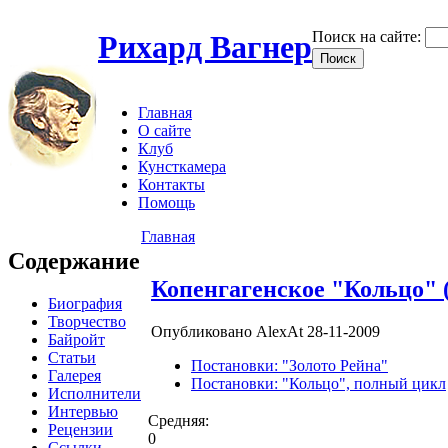
Поиск на сайте:
Рихард Вагнер
Главная
О сайте
Клуб
Кунсткамера
Контакты
Помощь
Главная
Содержание
Копенгагенское "Кольцо" (2
Биография
Творчество
Опубликовано AlexAt 28-11-2009
Байройт
Статьи
Постановки: "Золото Рейна"
Галерея
Постановки: "Кольцо", полный цикл
Исполнители
Интервью
Средняя:
Рецензии
0
Ссылки