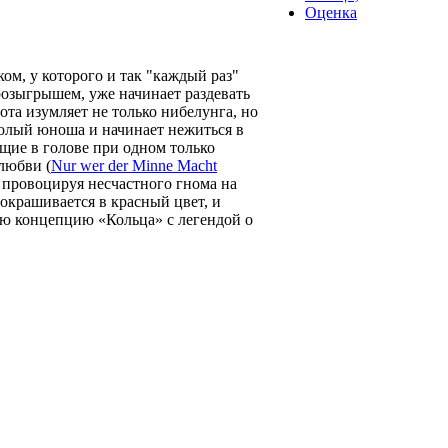
Оценка
м, у которого и так "каждый раз"
 розыгрышем, уже начинает раздевать
та изумляет не только нибелунга, но
голый юноша и начинает нежиться в
щие в голове при одном только
любви (
Nur wer der Minne Macht
о провоцируя несчастного гнома на
окрашивается в красный цвет, и
ую концепцию «Кольца» с легендой о