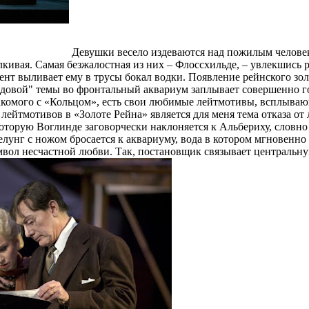
Девушки весело издеваются над пожилым человеко
алкивая. Самая безжалостная из них – Флоссхильде, – увлекшись
нт выливает ему в трусы бокал водки. Появление рейнского золо
ольдовой" темы во фронтальный аквариум заплывает совершенно 
акомого с «Кольцом», есть свои любимые лейтмотивы, всплываю
лейтмотивов в «Золоте Рейна» является для меня тема отказа от 
 которую Воглинде заговорчески наклоняется к Альбериху, словн
лунг с ножом бросается к аквариуму, вода в котором мгновенно 
имвол несчастной любви. Так, постановщик связывает центральн