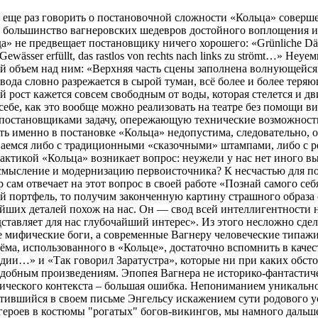
" еще раз говорить о постановочной сложности «Кольца» соверше
большинство вагнеровских шедевров достойного воплощения име
 не предвещает постановщику ничего хорошего: «Grünliche Dämme
Gewässer erfüllt, das rastlos von rechts nach links zu strömt…» Не
й объем над ним: «Верхняя часть сцены заполнена волнующейся
вода словно разрежается в сырой туман, всё более и более теря
й рост кажется совсем свободным от воды, которая стелется и дв
себе, как это вообще можно реализовать на театре без помощи 
 постановщиками задачу, опережающую технические возможности
ть именно в постановке «Кольца» недопустима, следовательно, 
ваемся либо с традиционными «сказочными» штампами, либо с р
ктикой «Кольца» возникает вопрос: неужели у нас нет иного вых
осмысление и модернизацию первоисточника? К несчастью для 
 сам отвечает на этот вопрос в своей работе «Познай самого се
й портфель, то получим законченную картину страшного образа 
чайших деталей похож на нас. Он — свод всей интеллигентност
ставляет для нас глубочайший интерес». Из этого несложно сде
не мифические боги, а современные Вагнеру человеческие типажи
ёма, использованного в «Кольце», достаточно вспомнить в каче
дии…» и «Так говорил Заратустра», которые ни при каких обсто
одобным произведениям. Эпопея Вагнера не историко-фантастич
онического контекста – большая ошибка. Непониманием уникаль
утившийся в своем письме Энгельсу искажением сути родового 
героев в костюмы "рогатых" богов-викингов, мы намного дальше