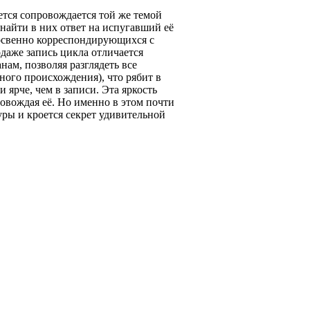
ется сопровождается той же темой
ь найти в них ответ на испугавший её
косвенно корреспондирующихся с
даже запись цикла отличается
ам, позволяя разглядеть все
ого происхождения), что рябит в
 ярче, чем в записи. Эта яркость
овождая её. Но именно в этом почти
ры и кроется секрет удивительной