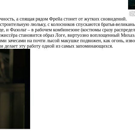
ечность, а спящая рядом Фрейа стонет от жутких сновидений.
 строительную люльку, с колосников спускаются братья-велика
е, и Фазольт – в рабочем комбинезоне (костюмы сразу распреде
режиссёра становится образ Логе, виртуозно воплощенный Михаэ
 зачесами на почти лысой макушке подвижен, как огонь, изворо
и делает эту работу одной из самых запоминающихся.