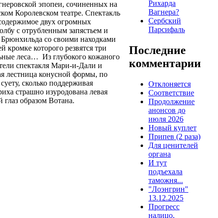
Рихарда
агнеровской эпопеи, сочиненных на
Вагнера?
ском Королевском театре. Спектакль
Сербский
 содержимое двух огромных
Парсифаль
колбу с отрубленным запястьем и
ии Брюнхильда со своими находками
ей кромке которого резвятся три
Последние
ельные леса…
Из глубокого кожаного
комментарии
тели спектакля Мари-и-Дали и
ая лестница конусной формы, по
 суету, сколько поддерживая
Отклоняется
бериха страшно изуродована левая
Соответствие
й глаз образом Вотана.
Продолжение
анонсов до
июля 2026
Новый куплет
Припев (2 раза)
Для ценителей
органа
И тут
подъехала
таможня...
"Лоэнгрин"
13.12.2025
Прогресс
налицо,