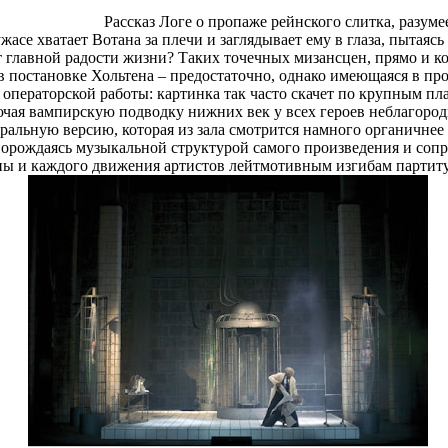
Рассказ Логе о пропаже рейнского слитка, разуме
жасе хватает Вотана за плечи и заглядывает ему в глаза, пытаяс
от главной радости жизни? Таких точечных мизансцен, прямо и 
 постановке Хольтена – предостаточно, однако имеющаяся в про
ператорской работы: картинка так часто скачет по крупным план
чая вампирскую подводку нижних век у всех героев неблагородн
тральную версию, которая из зала смотрится намного органичнее и
порождаясь музыкальной структурой самого произведения и сопр
ы и каждого движения артистов лейтмотивным изгибам партиту