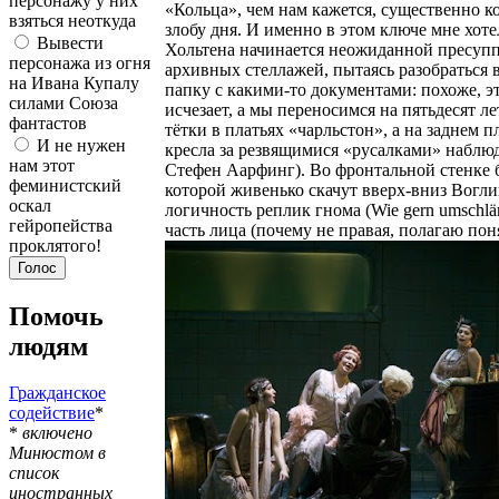
персонажу у них
«Кольца», чем нам кажется, существенно к
взяться неоткуда
злобу дня. И именно в этом ключе мне хоте
Вывести
Хольтена начинается неожиданной пресупп
персонажа из огня
архивных стеллажей, пытаясь разобраться 
на Ивана Купалу
папку с какими-то документами: похоже, э
силами Союза
исчезает, а мы переносимся на пятьдесят ле
фантастов
тётки в платьях «чарльстон», а на заднем
И не нужен
кресла за резвящимися «русалками» наблю
нам этот
Стефен Аарфинг). Во фронтальной стенке б
феминистский
которой живенько скачут вверх-вниз Вогли
оскал
логичность реплик гнома (Wie gern umschläng
гейропейства
часть лица (почему не правая, полагаю пон
проклятого!
Помочь
людям
Гражданское
содействие
*
*
включено
Минюстом в
список
иностранных