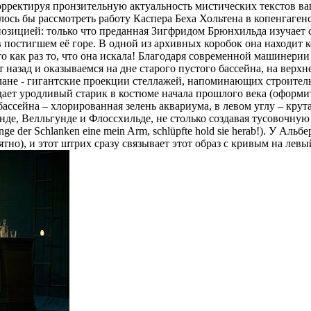
орректируя пронзительную актуальность мистических текстов в
лось бы рассмотреть работу Каспера Беха Хольтена в копенгаген
озицией: только что преданная Зигфридом Брюнхильда изучает
в постигшем её горе. В одной из архивных коробок она находит 
то как раз то, что она искала! Благодаря современной машинер
т назад и оказываемся на дне старого пустого бассейна, на верхн
 плане - гигантские проекции стеллажей, напоминающих строит
дает уродливый старик в костюме начала прошлого века (оформи
ассейна – хлорированная зелень аквариума, в левом углу – крут
нде, Велльгунде и Флоссхильде, не столько создавая тусовочную
e der Schlanken eine mein Arm, schlüpfte hold sie herab!). У Аль
ятно), и этот штрих сразу связывает этот образ с кривым на левы