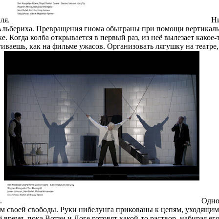
кля.
Ни
о Альбериха. Превращения гнома обыграны при помощи вертикал
. Когда колба открывается в первый раз, из неё вылезает какое
гиваешь, как на фильме ужасов. Организовать лягушку на театре
ь.
Одно
м своей свободы. Руки нибелунга прикованы к цепям, уходящим 
 время, пока Вотан и Логе готовят какой-то раствор, набирая е