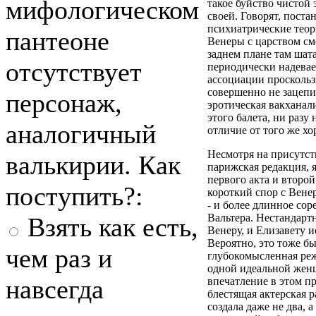
мифологическом
такое буйство чистой
своей. Говорят, поста
психиатрические теор
пантеоне
Венеры с царством см
заднем плане там шата
отсутствует
периодически надевает
ассоциации проскольз
совершенно не зацепив
персонаж,
эротическая вакханал
этого балета, ни разу 
аналогичный
отличие от того же хо
Несмотря на присутств
валькирии. Как
парижская редакция, 
первого акта и второй
поступить?:
короткий спор с Вене
- и более длинное со
Вальтера. Нестандартн
Взять как есть,
Венеру, и Елизавету 
Вероятно, это тоже бы
чем раз и
глубокомысленная реж
одной идеальной женщ
навсегда
впечатление в этом п
блестящая актерская р
создала даже не два, 