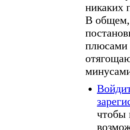
никаких 
В общем,
постанов
плюсами 
отягоща
минусами
Войди
зареги
чтобы 
возмо