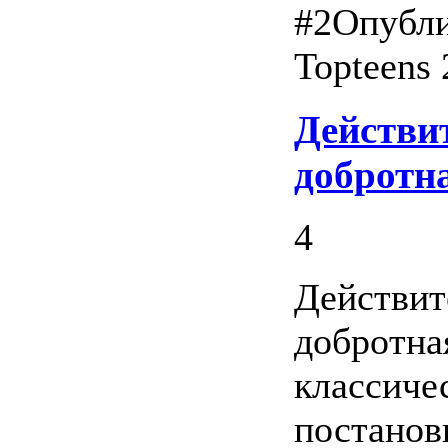
#2
Опубли
Topteens 
Действи
добротн
4
Действит
добротна
классиче
постановк