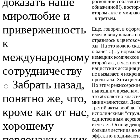
доказать наше
роскошной соблазнит
обнаженной!), востор
миролюбие и
втором акте и умира
- в третьем.
приверженность
Еще, говорят, в офор
имел в виду какие-то
к
отразилось в цветов
зал. На это можно ска
о бане" :-) - у нормал
международному
немецких комплексов 
второй акт, в частнос
сотрудничеству
нацистских ассоциаци
не вызывает, я искрен
прочитала. Хотя цвета
Забрать назад,
Но этим режиссерские
нынешним временам, и
понятно же, что,
это абсолютно классич
минималистская. Деко
третий акты вообще "п
кроме как от нас,
исполинскими "струна
единственным деревом
хорошему
исчезает. Основу деко
большая лестница во 
персонажу у них
эффектно поднимаются