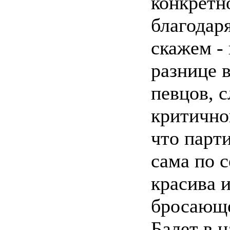
конкретн
благодар
скажем -
разнице в
певцов, с
критично
что парт
сама по с
красива 
бросающе
Балет в н