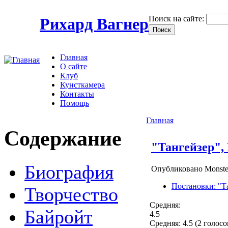
Поиск на сайте:
Рихард Вагнер
Главная
О сайте
Клуб
Кунсткамера
Контакты
Помощь
Главная
Содержание
"Тангейзер", 
Биография
Опубликовано Monste
Постановки: "Т
Творчество
Средняя:
Байройт
4.5
Средняя:
4.5
(
2
голосо