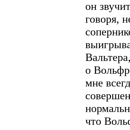
он звучит
говоря, 
соперник
выигрыва
Вальтера,
о Вольфр
мне всегд
соверше
нормальн
что Воль