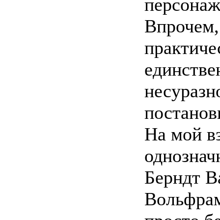
персонаж
Впрочем,
практиче
единстве
несуразн
постанов
На мой вз
однознач
Берндт В
Вольфрам