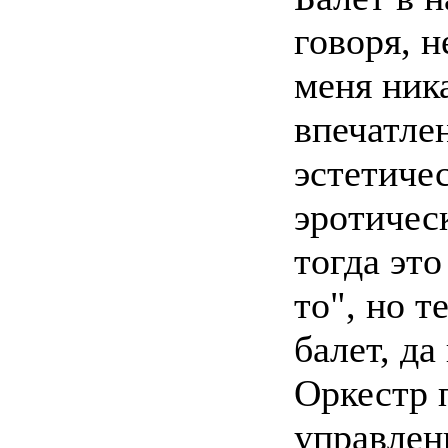
говоря, н
меня ник
впечатле
эстетичес
эротическ
тогда это
то", но т
балет, да
Оркестр 
управлен