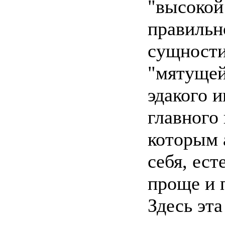
"высокой
правильн
сущности
"мятущей
эдакого 
главного 
которым 
себя, ест
проще и 
Здесь эта