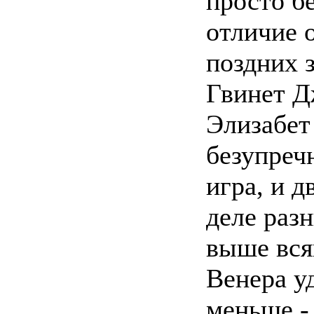
просто б
отличие 
поздних 
Гвинет Д
Элизабет
безупреч
игра, и д
деле разн
выше вся
Венера у
меньше -