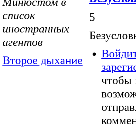
Минюстом в
список
5
иностранных
Безуслов
агентов
Войди
Второе дыхание
зареги
чтобы 
возмо
отправ
комме