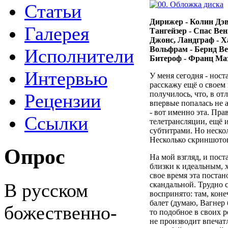
Статьи
Дирижер - Колин Дэв
Галерея
Тангейзер - Спас Вен
Джонс, Ландграф - Х
Вольфрам - Бернд Ве
Исполнители
Битероф - Франц Ма
Интервью
У меня сегодня - ност
расскажу ещё о своем 
получилось, что, в от
Рецензии
впервые попалась не а
- вот именно эта. Прав
Ссылки
телетрансляции, ещё 
субтитрами. Но неско
Несколько скриншото
Опрос
На мой взгляд, и пост
близки к идеальным, х
свое время эта постан
В русском
скандальной. Трудно с
воспринято: там, коне
балет (думаю, Вагнер 
божественно-
то подобное в своих р
не производит впечат