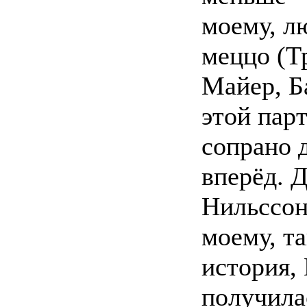
моему, л
меццо (Т
Майер, Ба
этой пар
сопрано 
вперёд. 
Нильссон
моему, т
история,
получила