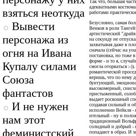
Так что, большая част
адекватными костюма
взяться неоткуда
работами практически
Вывести
Безусловно, самая бол
Венков в роли Тангейз
артистический "драйв
персонажа из
на секунду не отпуска
захватывая даже в пло
огня на Ивана
сначала (сейчас на yo
постановка, но тоже 
форме - и то я, случа
Купалу силами
смогла оторваться :-)
романтической проседь
Союза
веришь, что по нему 
бунтующий, эмоцион
высокомерный, снисх
фантастов
пристыженный, озлоб
выдает роскошный спе
И не нужен
создавая сильный и о
исполнении Вейкля - 
ительный - ну и поло
нам этот
традиционный Вольфра
солидный и добрый - 
феминистский
попадают в образ. И х