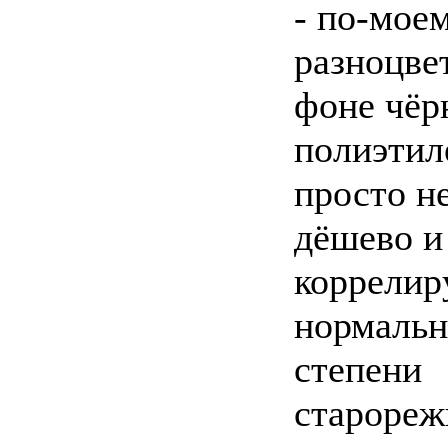
- по-моем
разноцве
фоне чёр
полиэтил
просто н
дёшево и
коррелир
нормальн
степени
старореж