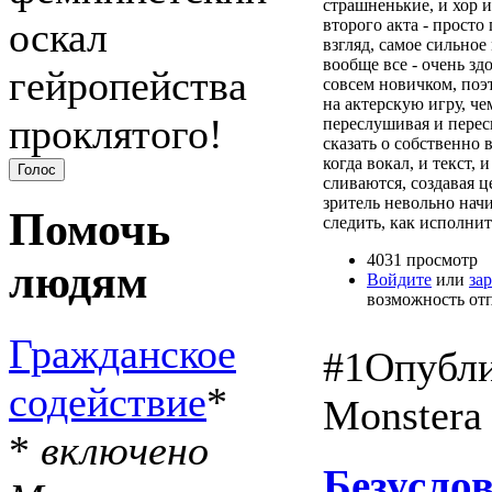
страшненькие, и хор и
оскал
второго акта - просто
взгляд, самое сильное
вообще все - очень зд
гейропейства
совсем новичком, поэ
на актерскую игру, че
проклятого!
переслушивая и перес
сказать о собственно 
когда вокал, и текст, 
сливаются, создавая 
зритель невольно начи
Помочь
следить, как исполнит
4031 просмотр
людям
Войдите
или
за
возможность от
Гражданское
#1
Опубли
содействие
*
Monstera
*
включено
Безуслов