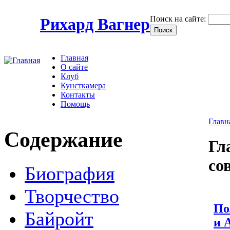
Поиск на сайте:
Рихард Вагнер
Главная
О сайте
Клуб
Кунсткамера
Контакты
Помощь
Главн
Содержание
Гл
со
Биография
Творчество
По
Байройт
и 