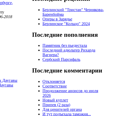
рбурге,
Берлинский "Тристан" Чернякова-
ery
Баренбойма
06-2018
Оперы в Зарядье
Берлинское "Кольцо" 2024
Последние пополнения
Памятник без пьедестала
Последний адюльтер Рихарда
Вагнера?
Сербский Парсифаль
Последние комментарии
Отклоняется
Даугавы
Соответствие
Продолжение анонсов до июля
2026
Новый куплет
Припев (2 раза)
Для ценителей органа
И тут подъехала таможня...