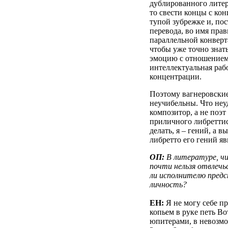
дублированного литер
то свести концы с кон
тупой зубрежке и, по
перевода, во имя пра
параллельной конверт
чтобы уже точно знать
эмоцию с отношением.
интеллектуальная раб
концентрации.
Поэтому вагнеровские
неучибельны. Что неу
композитор, а не поэт
приличного либреттист
делать, я – гений, а в
либретто его гений яв
ОП:
В литературе, чи
почти нельзя отвлечь
ли исполнителю предс
личность?
ЕН:
Я не могу себе пр
копьем в руке петь Во
юпитерами, в невозмо