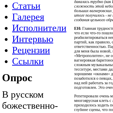
давалась трудно (как 
Статьи
сложность этой небо
больших вагнеровских р
Галерея
итоге получилось - не 
создания цельного обр
Исполнители
ЕН:
Главная трудност
что если что-то пошло
Интервью
реабилитироваться не
партий, как правило,
ответственностью. Па
Рецензии
для меня была новой, 
«Метрополитен», не о
Ссылки
вагнеровкая баритоно
сложным музыкальным
тесситуре, местами да
хорошими «окнами» дл
Опрос
позаботился о певцах,
над ней работать за г
подготовлен. Это очен
В русском
Репетировали очень м
многоярусная клеть с
божественно-
приходилось ходить по
глубине сцены, что п