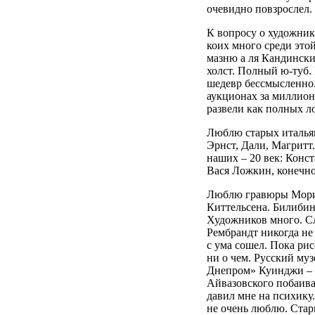
очевидно повзрослел. 
К вопросу о художник
коих много среди это
мазню а ля Кандински
холст. Полный ю-туб. 
шедевр бессмысленно.
аукционах за миллион
развели как полных ло
Люблю старых италья
Эрнст, Дали, Магритт
наших – 20 век: Конс
Вася Ложкин, конечно
Люблю гравюры Морис
Киттельсена. Билибин 
Художников много. Сл
Рембрандт никогда не 
с ума сошел. Пока рис
ни о чем. Русский му
Днепром» Куинджи – с
Айвазовского побаивал
давил мне на психику.
не очень люблю. Стар