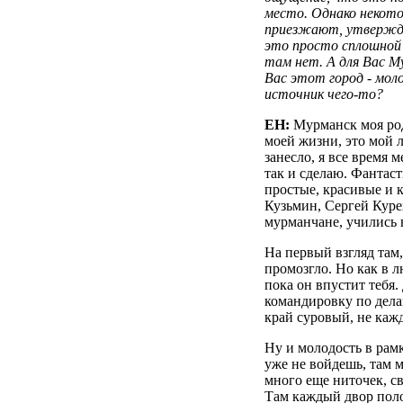
место. Однако некот
приезжают, утвержд
это просто сплошной 
там нет. А для Вас М
Вас этот город - мол
источник чего-то?
ЕН:
Мурманск моя ро
моей жизни, это мой 
занесло, я все время 
так и сделаю. Фантас
простые, красивые и 
Кузьмин, Сергей Куре
мурманчане, учились 
На первый взгляд там,
промозгло. Но как в л
пока он впустит тебя.
командировку по дела
край суровый, не каж
Ну и молодость в рамк
уже не войдешь, там м
много еще ниточек, с
Там каждый двор поло