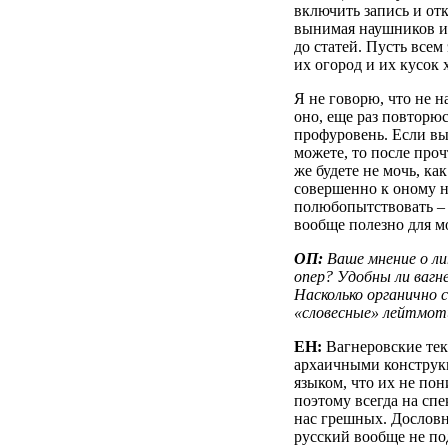
включить запись и отк
вынимая наушников из
до статей. Пусть все
их огород и их кусок 
Я не говорю, что не н
оно, еще раз повторюс
профуровень. Если вы
можете, то после про
же будете не мочь, как
совершенно к оному не
полюбопытствовать – 
вообще полезно для моз
ОП:
Ваше мнение о ли
опер? Удобны ли вагн
Насколько органично
«словесные» лейтмо
ЕН:
Вагнеровские те
архаичными конструк
языком, что их не по
поэтому всегда на спе
нас грешных. Дословн
русский вообще не по