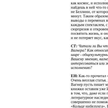
как космос, и исполняя
найдешь в ней что-то 
не Беллини, от которо
минут. Таким образом,
выводы о переменах в
каждым спектаклем, 
сюрпризов и открове
посвятить жизнь, и он
и не потеряет вкус, к
СТ:
Читали ли Вы что
Вагнера? Как относит
шире - общекультурны
Вашему мнению, вагне
интересоваться или 
исполнению?
ЕН:
Как-то прочитал 
Очень веселая статья. 
Вагнер пусть пишет му
книжки оставим уже И
в том, что, даже если
литературное наследие
совершенно не поможе
«Кольце нибелунга». 