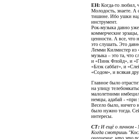
ЕН:
Когда-то любил, ч
Молодость, знаете. А 
тишине. Ибо ушки над
инструмент.
Рок-музыка давно уже
коммерческие эрзацы
ценности. А все, что 
это слушать. Это дав
Лемми Килмистер из 
музыка – это та, что 
и «Пинк Флойд», и «Г
«Блэк саббат», и «Сле
«Содом», и всякая др
Главное было отрасти
на улицу телебомкатьс
малолетними имбецил
немцы, адабай - «при 
Весело было, ничего н
было нужно тогда. Се
интересы.
СТ:
И ещё о личном - 
Когда смотришь "Косм
ощущение, что это п