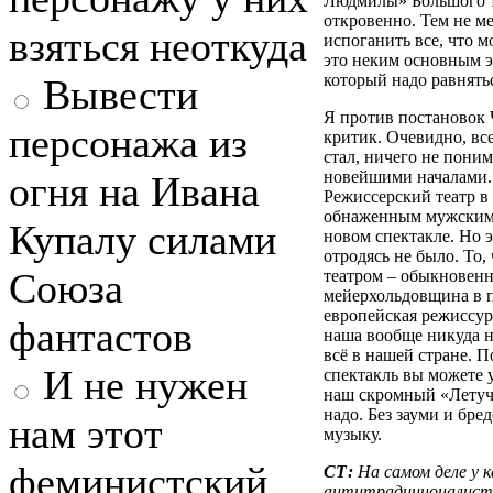
Людмилы» Большого те
откровенно. Тем не ме
взяться неоткуда
испоганить все, что м
это неким основным э
который надо равнять
Вывести
Я против постановок 
персонажа из
критик. Очевидно, все
стал, ничего не поним
новейшими началами..
огня на Ивана
Режиссерский театр в 
обнаженным мужским 
Купалу силами
новом спектакле. Но эт
отродясь не было. То,
Союза
театром – обыкновенн
мейерхольдовщина в п
европейская режиссура
фантастов
наша вообще никуда ни
всё в нашей стране. 
И не нужен
спектакль вы можете 
наш скромный «Летучи
надо. Без зауми и бр
нам этот
музыку.
феминистский
СТ:
На самом деле у 
антитрадиционалиста,