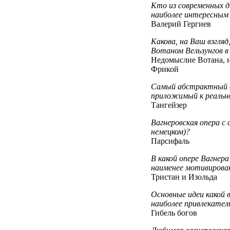
Кто из современных 
наиболее интересным
Валерий Гергиев
Какова, на Ваш взгля
Вотаном Вельзунгов в
Недомыслие Вотана, н
Фрикой
Самый абстрактный в
приложимый к реальн
Тангейзер
Вагнеровская опера с
немецком)?
Парсифаль
В какой опере Вагнера
наименее мотивиров
Тристан и Изольда
Основные идеи какой в
наиболее привлекате
Гибель богов