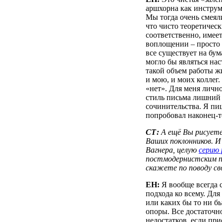
аршхорна как инструме
Мы тогда очень смеяли
что чисто теоретическ
соответственно, имеет
воплощении – просто 
все существует на бум
могло бы являться нас
такой объем работы жи
и мою, и моих коллег.
«нет». Для меня личн
стиль письма лишний 
сочинительства. Я пиш
попробовал наконец-т
СТ:
А ещё Вы рисуете
Ваших поклонников. И
Вагнера, целую
серию
постмодернистским 
скажете по поводу с
ЕН:
Я вообще всегда 
подхода ко всему. Для
или каких бы то ни б
опоры. Все достаточно
недостатков, если при