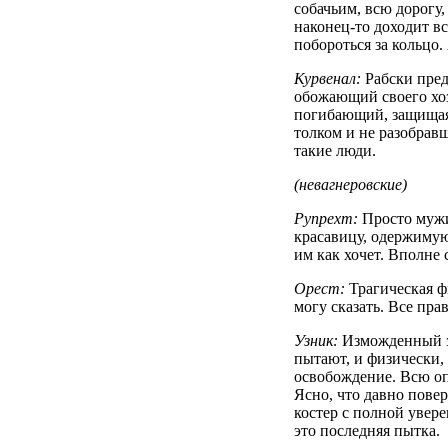
собачьим, всю дорогу,
наконец-то доходит вс
побороться за кольцо
Курвенал:
Рабски пред
обожающий своего хоз
погибающий, защищая 
толком и не разобравш
такие люди.
(невагнеровские)
Рупрехт:
Просто мужи
красавицу, одержимую
им как хочет. Вполне 
Орест:
Трагическая ф
могу сказать. Все пра
Узник:
Изможденный з
пытают, и физически,
освобождение. Всю оп
Ясно, что давно повер
костер с полной увере
это последняя пытка.