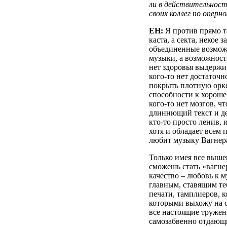
ли в действительност
своих коллег по оперно
ЕН:
Я против прямо т
каста, а секта, некое
объединенные возмож
музыки, а возможность
нет здоровья выдержи
кого-то нет достаточн
покрыть плотную оркес
способности к хорош
кого-то нет мозгов, 
длиннющий текст и де
кто-то просто ленив, 
хотя и обладает всем 
любит музыку Вагнер
Только имея все выше
сможешь стать «вагне
качество – любовь к 
главным, ставящим те
печати, тамплиеров, к
которыми выхожу на с
все настоящие труже
самозабвенно отдающие