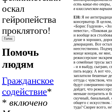
есть какие-то оперы
оскал
в классическом вариан
гейропейства
ЕН:
Я не антитрадицио
консерватор. В целом
«Борис Годунов», «Зо
проклятого!
невеста», «Пиковая д
и вообще вся столбова
душе в хороших, доро
декорациях. Все оста
Помочь
неестественно. Подче
конце концов, не мне,
режиссерские экскрем
людям
в семейные трусы заст
- и я выйду, сыграю, 
пить водку. А вот что
заплатили бешеные де
Гражданское
оттуда с чувством, что
будут совершенно прав
содействие
*
дойдет, что режиссерс
меньше потратить и б
скучный, банальный, 
*
включено
общего с искусством. 
туда? Скорее всего, не