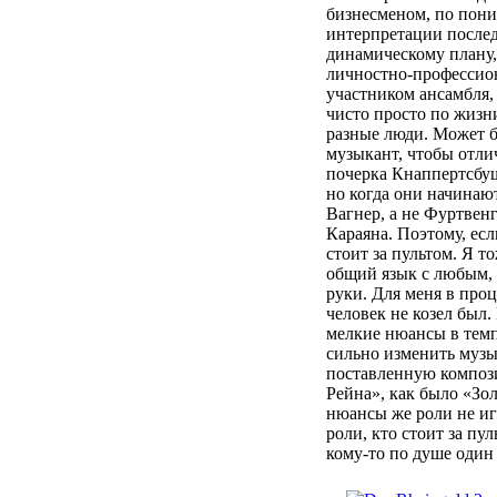
бизнесменом, по пон
интерпретации послед
динамическому плану,
личностно-профессио
участником ансамбля,
чисто просто по жизн
разные люди. Может б
музыкант, чтобы отли
почерка Кнаппертсбуш
но когда они начинают
Вагнер, а не Фуртвенг
Караяна. Поэтому, есл
стоит за пультом. Я т
общий язык с любым,
руки. Для меня в проц
человек не козел был.
мелкие нюансы в тем
сильно изменить музык
поставленную композ
Рейна», как было «Зол
нюансы же роли не иг
роли, кто стоит за пу
кому-то по душе один 