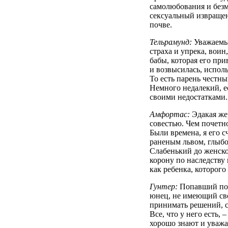
самолюбования и безм
сексуальный извращен
почве.
Тельрамунд:
Уважаемы
страха и упрека, воин
бабы, которая его при
и возвысилась, исполь
То есть парень честны
Немного недалекий, 
своими недостатками.
Амфортас:
Эдакая же
совестью. Чем почетно
Были времена, я его 
раненым львом, глыбо
Слабенький до женск
корону по наследству
как ребенка, которого
Гунтер:
Попавший по 
юнец, не имеющий св
принимать решений, с
Все, что у него есть, 
хорошо знают и уважа