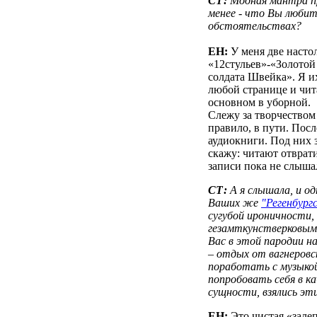
СТ:
Модная мантра пр
менее - что Вы любит
обстоятельствах?
ЕН:
У меня две насто
«12стульев»-«Золотой
солдата Швейка». Я и
любой странице и чит
основном в уборной.
Слежу за творчеством 
правило, в пути. Пос
аудиокниги. Под них 
скажу: читают отврат
записи пока не слыша
СТ:
А я слышала, и од
Ваших же
"Регенбург
сугубой ироничности,
гезамткунстверковым 
Вас в этой пародии н
– отдых от вагнеров
поработать с музыкой
попробовать себя в к
сущности, взялись э
ЕН:
Это чистая «залеп