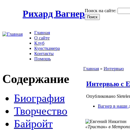
Поиск на сайте:
Рихард Вагнер
Главная
О сайте
Клуб
Кунсткамера
Контакты
Помощь
Главная
»
Интервью
Содержание
Интервью с 
Биография
Опубликовано Sletele
Вагнер в наши 
Творчество
Байройт
«Тристан» в Метропо