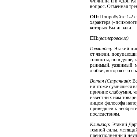
Филиппа II в «Дон Кар
вопрос. Отменная тре
ОП:
Попробуйте 1-2 с
характера («психолог
которых Вы играли.
ЕН:
(вагнеровские)
Голландец:
Этакий цин
от жизни, покупающий
тошноты, но в душе, к
ранимый, уязвимый, 
любви, которая его сп
Вотан (Странник):
Вз
ничтоже сумняшеся вл
причине слабоумия, чт
известных нам товар
лицом философа напо
приведшей к необрат
последствиям.
Клингзор:
Этакий Дарт
темной силы, мстящий
преисполненный неу