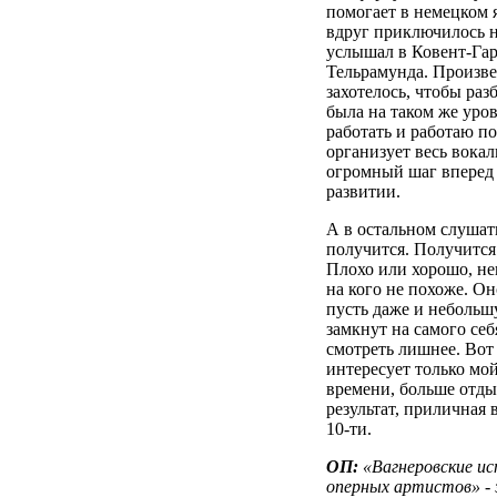
помогает в немецком я
вдруг приключилось н
услышал в Ковент-Гар
Тельрамунда. Произве
захотелось, чтобы раз
была на таком же уров
работать и работаю по
организует весь вокал
огромный шаг вперед
развитии.
А в остальном слушать
получится. Получится 
Плохо или хорошо, не
на кого не похоже. Он
пусть даже и небольш
замкнут на самого себ
смотреть лишнее. Вот
интересует только мо
времени, больше отды
результат, приличная 
10-ти.
ОП:
«Вагнеровские ис
оперных артистов» -