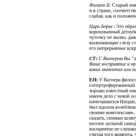
Филипп II:
Старый импо
и в стране, соответст
слабая, как и положен
Царь Борис:
Это образ
коронованный детоуби
чуточку не жалко, даж
выжимающие слезу ст
его непрерывные вскр
СТ:
С Вагнером Вы "ж
Ваше восприятие и му
каких моментах или п
ЕН:
У Вагнера филосо
гипертрофированный 
хорошо известный нам
имеем дело с некой о
начитавшихся Ницше, 
был идолом колеблющи
своими комплексами,
сказать, снимаю шляпу
вполне цельной самод
восприятие не слишком
считая того момента, 