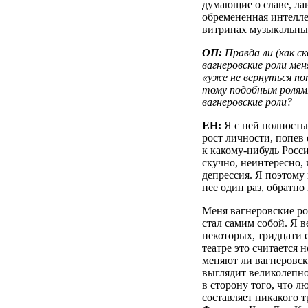
думающие о славе, лав
обремененная интелле
витринах музыкальны
ОП:
Правда ли (как с
вагнеровские роли мен
«уже не вернуться п
тому подобным ролям»
вагнеровские роли?
ЕН:
Я с ней полность
рост личности, попев 
к какому-нибудь Росс
скучно, неинтересно, 
депрессия. Я поэтому 
нее один раз, обратно
Меня вагнеровские ро
стал самим собой. Я в
некоторых, тридцати е
театре это считается н
меняют ли вагнеровски
выглядит великолепно
в сторону того, что 
составляет никакого т