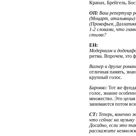
Кранах, Брейгель, Бос
ОП:
Ваш репертуар ра
(Моцарт, итальянцы) 
(Прокофьев, Даллапик
1-2 словами, что глав
стилях?
ЕН:
Модернизм и додекаф
ритма. Впрочем, это 
Вагнер и другие рома
отличная память, знан
крупный голос.
Барокко:
Тот же фунда
голос, знание особенн
множество. Это целая 
занимаются потом всю
СТ:
Теперь, конечно ж
что сейчас на музыку
Досадно, если это та
расскажите немножко