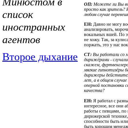
Минюстом в
ОП:
Можете ли Вы во
просто как зритель? 
список
любом случае переве
иностранных
ЕН:
Давно не могу во
анализировать, морочи
вокальных вшей. По э
агентов
не хожу. Так, за кули
поржать, это у нас вок
Второе дыхание
СТ:
Вы работали со 
дирижёрами - случали
скажем, фуртвенглеро
мягкие гипнотизёры б
дирижеры действител
лет, а в общем случа
оперной постановки с
качества?
ЕН:
Я работал с разн
интересное, все они 
работы с певцами, по 
дирижерской технике,
способности быть или
быть хорошим менедже