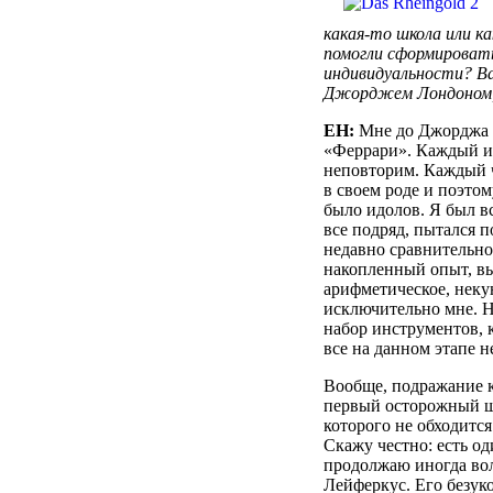
какая-то школа или к
помогли сформироват
индивидуальности? В
Джорджем Лондоном
ЕН:
Мне до Джорджа 
«Феррари». Каждый и
неповторим. Каждый 
в своем роде и поэтом
было идолов. Я был вс
все подряд, пытался 
недавно сравнительно
накопленный опыт, вы
арифметическое, нек
исключительно мне. Н
набор инструментов, 
все на данном этапе 
Вообще, подражание к
первый осторожный ша
которого не обходится
Скажу честно: есть од
продолжаю иногда вол
Лейферкус. Его безук