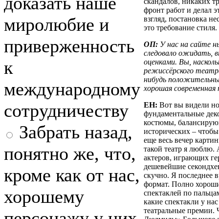
доказать наше
скандалов, никаких т
фронт работ и делал э
миролюбие и
взгляд, постановка не
это требование стиля.
приверженность
ОП:
У нас на сайте нь
следовало ожидать, в
к
оценками. Вы, насколь
режиссёрского театра
нибудь положительных
международному
хорошая современная
сотрудничеству
ЕН:
Вот вы видели н
фундаментальные деко
костюмы, балансирую
Забрать назад,
исторических – чтобы
еще весь вечер картин
понятно же, что,
такой театр я люблю.
актеров, играющих ге
дешевейшие секондхен
кроме как от нас,
скучно. Я последнее 
формат. Полно хороши
хорошему
спектаклей по пальцам
какие спектакли у на
театральные премии. 
персонажу у них