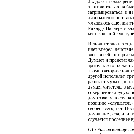
3-х до 6-ти была репе
хватило только на быс
загримироваться, и на 
лихорадочно пытаясь 
умудряюсь еще при эт
Рихарда Вагнера и зн
музыкальной культуре
Исполнителю некогда 
идет вперед, действие
здесь и сейчас в реал
Думают и представля
зрители. Это их часть
«композитор-исполнит
другой исполняет, тр
работает музыка, как 
думает читатель, в м
совершенно другую по
дома захочу послушать
позицию «слушатель» 
скорее всего, нет. По
домашние дела, или в
случается последнее в
СТ:
Россия вообще л