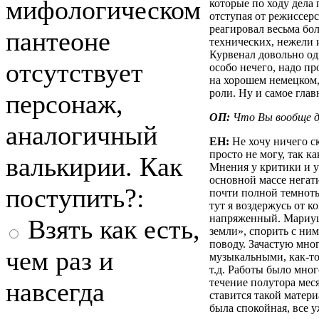
мифологическом
которые по ходу дела
отступая от режиссерс
реагировал весьма бо
пантеоне
технических, нежели 
Курвенал довольно од
отсутствует
особо нечего, надо пр
на хорошем немецком,
роли. Ну и самое глав
персонаж,
ОП:
Что Вы вообще д
аналогичный
ЕН:
Не хочу ничего ск
просто не могу, так ка
валькирии. Как
Мнения у критики и у
основной массе негат
поступить?:
почти полной темноты
тут я воздержусь от 
напряженный. Мариуш
Взять как есть,
земли», спорить с ни
поводу. Зачастую мног
чем раз и
музыкальными, как-то
т.д. Работы было мног
течение полутора меся
навсегда
ставится такой матер
была спокойная, все 