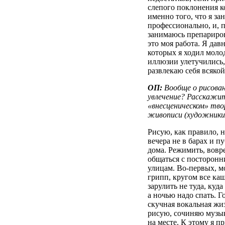
слепого поклонения к
именно того, что я з
профессионально, и, 
занимаюсь препариров
это моя работа. Я дав
которых я ходил мол
иллюзии улетучились, 
развлекаю себя всякой
ОП:
Вообще о рисовани
увлечение? Расскажи
«внесценическом» тво
живописи (художники,
Рисую, как правило, н
вечера не в барах и п
дома. Режимить, вовр
общаться с посторонн
улицам. Во-первых, м
грипп, кругом все ка
зарулить не туда, куда
а ночью надо спать. Г
скучная вокальная жиз
рисую, сочиняю музык
на месте. К этому я п