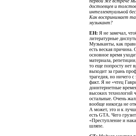
первой же встрече мы
достоевцев и толстов
интеллектуальной бес
Как воспринимает та
музыкант?
ЕН:
Я не замечал, чт
литературные диспуты
Музыканты, как правил
есть веская причина. 
основное время уходит
материала, репетиции,
то еще попросту нет в
выходит за грань про
трагедия, но ничего с 
факт. Я не «чтец Гаври
доинтернетные време
высоких технологий чи
остальные. Очень жал
вообще никогда не от
А может, это и к луч
есть GTA. Чего грузит
«Преступление и нака
шляпе.