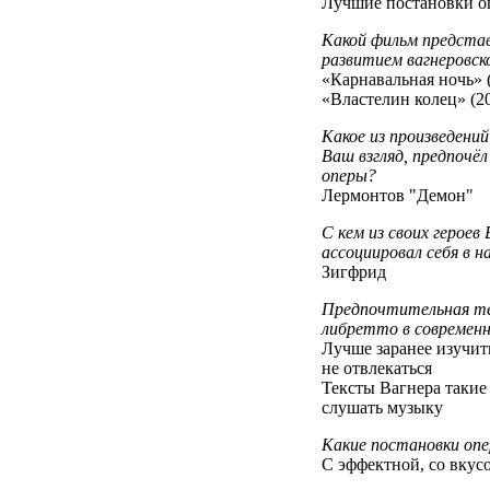
Лучшие постановки о
Какой фильм предста
развитием вагнеровс
«Карнавальная ночь» 
«Властелин колец» (2
Какое из произведени
Ваш взгляд, предпочёл
оперы?
Лермонтов "Демон"
С кем из своих героев 
ассоциировал себя в 
Зигфрид
Предпочтительная те
либретто в современн
Лучше заранее изучить
не отвлекаться
Тексты Вагнера такие
слушать музыку
Какие постановки оп
С эффектной, со вкус