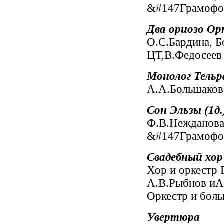
&#147Грамофон
Два ориозо О
О.С.Бардина, 
ЦТ,В.Федосеев
Монолог Тельр
А.А.Большаков
Сон Эльзы (1д.
Ф.В.Нежданова.
&#147Грамофон
Свадебный хор
Хор и оркестр
А.В.Рыбнов иА
Оркестр и бол
Увертюра