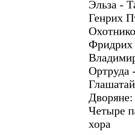
Эльза - 
Генрих П
Охотник
Фридрих 
Владими
Ортруда 
Глашатай
Дворяне:
Четыре п
хора