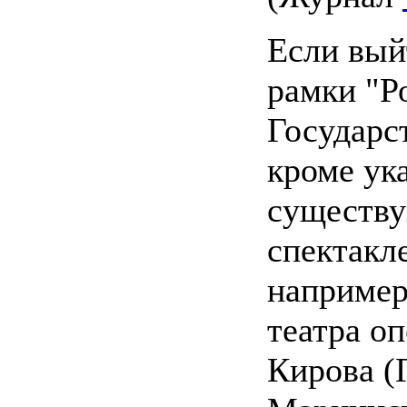
Если вый
рамки "Р
Государс
кроме ук
существу
спектак
например
театра о
Кирова (