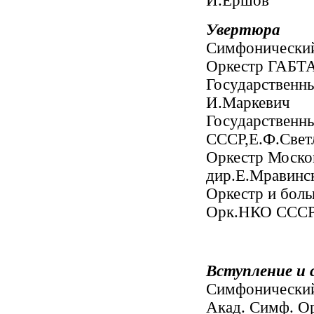
И.Ершов
Увертюра
Симфонический
Оркестр ГАБТ
Государственн
И.Маркевич
Государственн
СССР,Е.Ф.Свет
Оркестр Моско
дир.Е.Мравинс
Оркестр и бол
Орк.НКО СССР,
Вступление и 
Симфонический
Акад. Симф. Ор