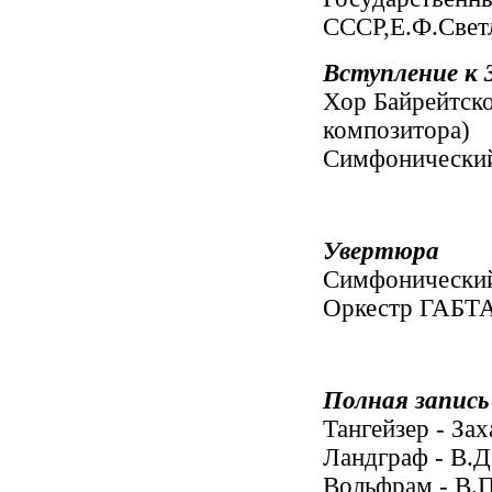
СССР,Е.Ф.Свет
Вступление к 3
Хор Байрейтско
композитора)
Симфонический
Увертюра
Симфонический
Оркестр ГАБТ
Полная запись
Тангейзер - За
Ландграф - В.
Вольфрам - В.