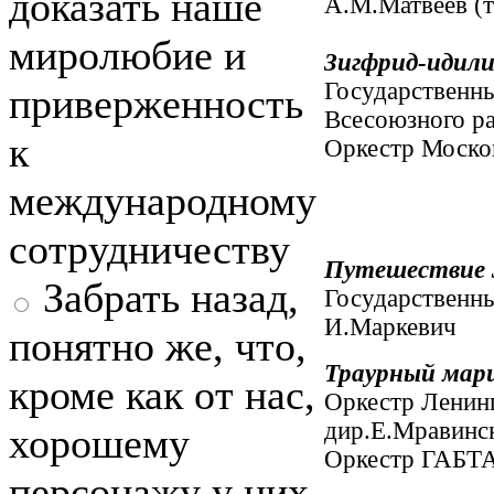
доказать наше
А.М.Матвеев (т
миролюбие и
Зигфрид-идил
Государственн
приверженность
Всесоюзного р
к
Оркестр Моско
международному
сотрудничеству
Путешествие 
Забрать назад,
Государственн
И.Маркевич
понятно же, что,
Траурный мар
кроме как от нас,
Оркестр Ленинг
дир.Е.Мравинс
хорошему
Оркестр ГАБТ
персонажу у них