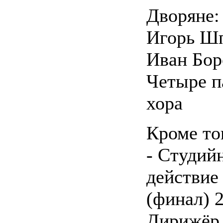
Дворяне:
Игорь Шп
Иван Бор
Четыре п
хора
Кроме то
- Студийн
действие
(финал) 
Дирижёр 