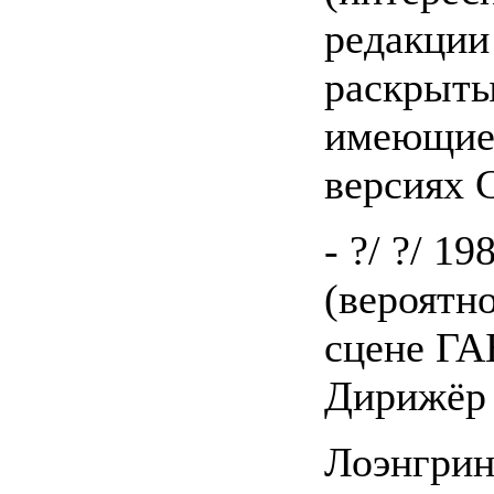
редакции
раскрыты
имеющиес
версиях 
- ?/ ?/ 19
(вероятно
сцене ГА
Дирижёр 
Лоэнгрин