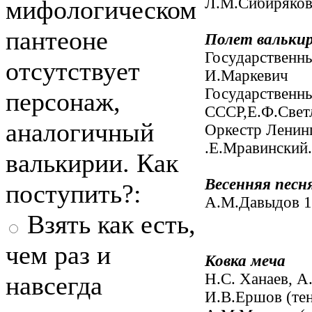
Л.М.Сибиряков.
мифологическом
пантеоне
Полет вальки
Государственн
отсутствует
И.Маркевич
Государственн
персонаж,
СССР,Е.Ф.Свет
аналогичный
Оркестр Ленин
.Е.Мравинский.
валькирии. Как
Весенняя песн
поступить?:
А.М.Давыдов 1
Взять как есть,
чем раз и
Ковка меча
Н.С. Ханаев, А
навсегда
И.В.Ершов (те