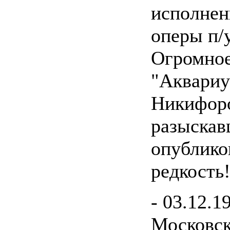
исполнени
оперы п/
Огромное
"Аквариу
Никифоро
разыскав
опублико
редкость
- 03.12.1
Московск