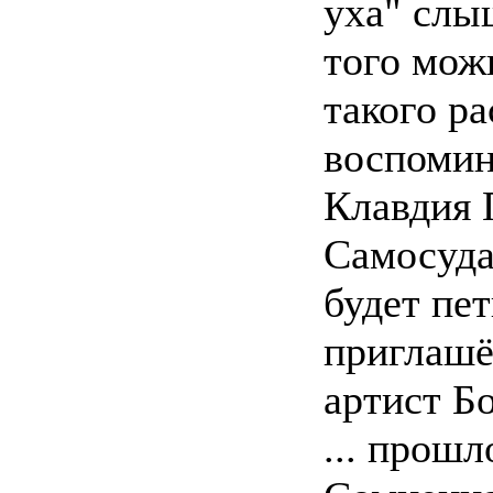
уха" слы
того мож
такого р
воспомин
Клавдия 
Самосуда:
будет пе
приглашё
артист Б
... прошл