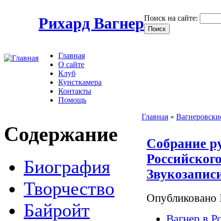
Поиск на сайте:
Рихард Вагнер
Главная
О сайте
Клуб
Кунсткамера
Контакты
Помощь
Главная
»
Вагнеровски
Содержание
Собрание ру
Российского
Биография
Звукозапис
Творчество
Опубликовано 
Байройт
Вагнер в Р