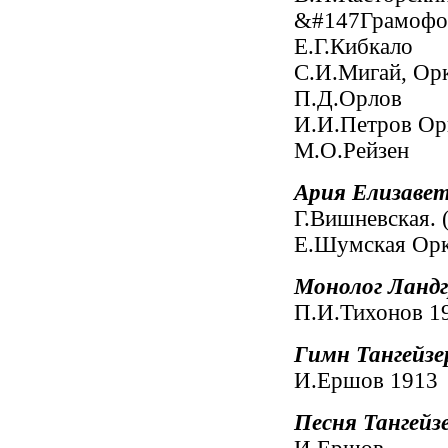
&#147Грамофо
Е.Г.Кибкало
С.И.Мигай, Ор
П.Д.Орлов
И.И.Петров Ор
М.О.Рейзен
Ария Елизаве
Г.Вишневская. 
Е.Шумская Ор
Монолог Ланд
П.И.Тихонов 1
Гимн Тангейзе
И.Ершов 1913
Песня Тангейз