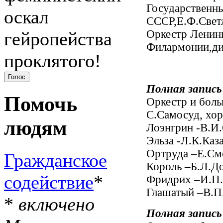
Государственн
оскал
СССР,Е.Ф.Свет
Оркестр Ленинг
гейропейства
Филармонии,ди
проклятого!
Полная запись
Помочь
Оркестр и боль
С.Самосуд, хор
людям
Лоэнгрин -В.И
Эльза -Л.К.Каз
Ортруда –Е.См
Гражданское
Король –Б.Л.Д
содействие
*
Фридрих –И.П.
Глашатый –В.П
*
включено
Полная запись