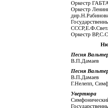
Оркестр ГАБТ
Оркестр Ленинг
дир.Н.Рабинов
Государственн
СССР,Е.Ф.Свет
Оркестр ВР,С.
Ню
Песня Вальтер
В.П.Дамаев
Песня Вальтер
В.П.Дамаев
Г.Нелепп, Сим
Увертюра
Симфонический
Государственн