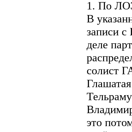
1. По Л
В указан
записи с
деле пар
распреде
солист Г
Глашатая
Тельраму
Владимир
это потом