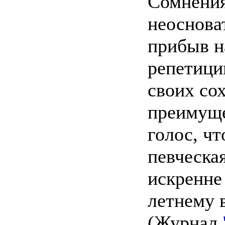
Сомнения
неоснова
прибыв н
репетици
своих со
преимуще
голос, ч
певческа
искренне
летнему в
(Журнал