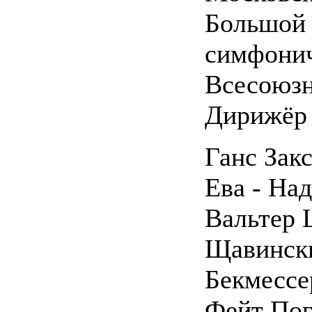
Большой 
симфонич
Всесоюзн
Дирижёр 
Ганс Зак
Ева - На
Вальтер 
Щавинск
Бекмессе
Фейт Пог