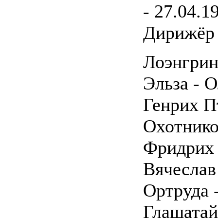
- 27.04.1
Дирижёр 
Лоэнгрин
Эльза - 
Генрих П
Охотник
Фридрих 
Вячеслав
Ортруда 
Глашатай