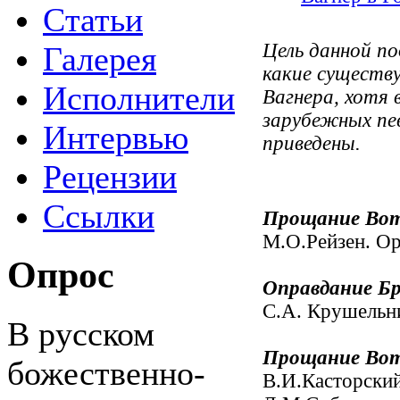
Статьи
Цель данной п
Галерея
какие существу
Исполнители
Вагнера, хотя 
зарубежных пев
Интервью
приведены.
Рецензии
Ссылки
Прощание Вот
М.О.Рейзен. Ор
Опрос
Оправдание Б
С.А. Крушельни
В русском
Прощание Вот
божественно-
В.И.Касторский