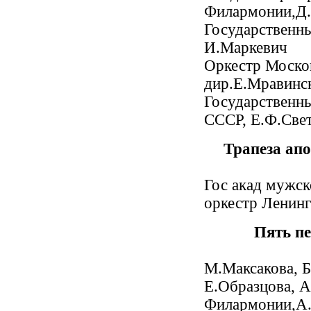
Филармонии,Д.
Государственн
И.Маркевич
Оркестр Моско
дир.Е.Мравинс
Государственн
СССР, Е.Ф.Све
Трапеза апо
Гос акад мужс
оркестр Ленин
Пять пе
М.Максакова, 
Е.Образцова, А
Филармонии,А