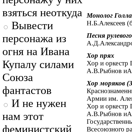
взяться неоткуда
Монолог Голл
Вывести
Н.Б.Алексеев (
Песня рулевого 
персонажа из
А.Д.Александр
огня на Ивана
Хор прях
Купалу силами
Хор и оркестр
А.В.Рыбнов иА
Союза
Хор моряков (3
фантастов
Краснознаменны
Армии им. Але
И не нужен
Хор и оркестр
нам этот
А.В.Рыбнов иА
Государственн
феминистский
Всесоюзного р