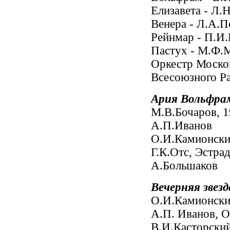
Елизавета - Л.
Венера - Л.А.П
Рейнмар - П.И
Пастух - М.Ф.
Оркестр Моско
Всесоюзного Р
Ария Вольфра
М.В.Бочаров, 
А.П.Иванов
О.И.Камионски
Г.К.Отс, Эстра
А.Большаков
Вечерняя звезд
О.И.Камионски
А.П. Иванов, 
В.И.Касторский