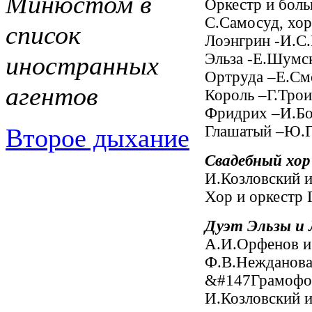
Минюстом в
Оркестр и боль
С.Самосуд, хор
список
Лоэнгрин -И.С
Эльза -Е.Шумс
иностранных
Ортруда –Е.См
агентов
Король –Г.Тро
Фридрих –И.Бо
Глашатый –Ю.Г
Второе дыхание
Свадебный хор
И.Козловский 
Хор и оркестр 
Дуэт Эльзы и 
А.И.Орфенов и 
Ф.В.Нежданова 
&#147Грамофон
И.Козловский 