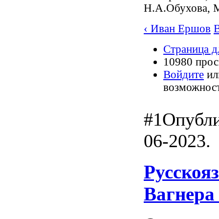
Н.А.Обухова, 
‹ Иван Ершов
Страница д
10980 про
Войдите
и
возможност
#1
Опубли
06-2023.
Русскоя
Вагнера 