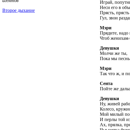
агентов
Играй, попутн
Неси его в объ
Второе дыхание
Прясть, прясть
Гул, звон разда
Мэри
Прядите, надо 
Чтоб женихам-
Девушки
Молчи же ты,
Пока мы песнь
Мэри
Так что ж, и п
Сента
Пойте же дальш
Девушки
Ну, живей рабо
Колесо, кружис
Мой милый по
И перлы той из 
Ах, прялка, пр
Чья нитка буде