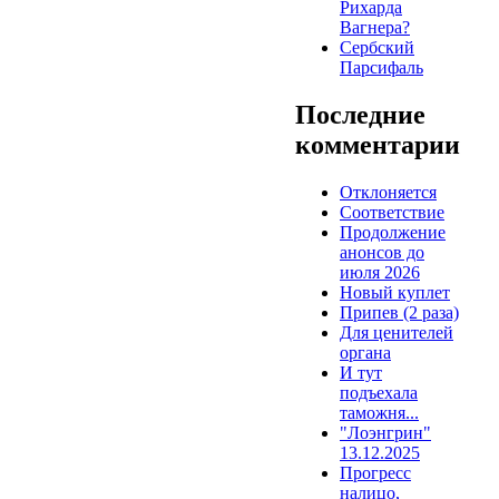
Рихарда
Вагнера?
Сербский
Парсифаль
Последние
комментарии
Отклоняется
Соответствие
Продолжение
анонсов до
июля 2026
Новый куплет
Припев (2 раза)
Для ценителей
органа
И тут
подъехала
таможня...
"Лоэнгрин"
13.12.2025
Прогресс
налицо,