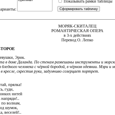
Показывать рамки таблицы
варианты:
МОРЯК-СКИТАЛЕЦ
РОМАНТИЧЕСКАЯ ОПЕРА
в 3-х действиях
Перевод О. Лепко
ВТОРОЕ
девушки, Эрик.
та в доме Даланда. По стенам развешаны инструменты и морски
бледного человека с чёрной бородой, в чёрном одеянии. Мэри и
в кресле, скрестив руки, задумчиво созерцает портрет.
тай, прялка!
ь, гуди,
онких нитей
 напряди!..
 по волнам,
под шумок,
, веселей!..