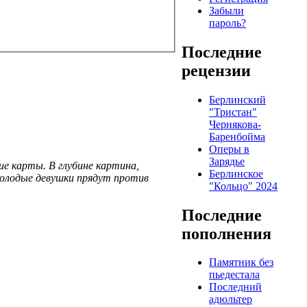
Забыли
пароль?
Последние
рецензии
Берлинский
"Тристан"
Чернякова-
Баренбойма
Оперы в
Зарядье
е карты. В глубине картина,
Берлинское
 молодые девушки прядут против
"Кольцо" 2024
Последние
пополнения
Памятник без
пьедестала
Последний
адюльтер