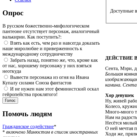
Доступные 
Опрос
В русском божественно-мифологическом
пантеоне отсутствует персонаж, аналогичный
валькирии. Как поступить?:
Взять как есть, чем раз и навсегда доказать
наше миролюбие и приверженность к
международному сотрудничеству
ДЕЙСТВИЕ 
Забрать назад, понятно же, что, кроме как
от нас, хорошему персонажу у них взяться
Сента, Мэри, 
неоткуда
Большая комна
Вывести персонажа из огня на Ивана
изображающая 
Купалу силами Союза фантастов
камина. Сента 
И не нужен нам этот феминистский оскал
гейропейства проклятого!
Хор девушек
Ну, живей рабо
Колесо, кружис
Много-много т
Помочь людям
Нам на радость
Несётся милый
Гражданское содействие
*
О ней мечтая 
*
включено Минюстом в список иностранных
Ходи же, прялка