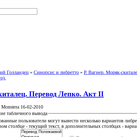
ий Голландец
»
Синопсис и либретто
»
Р. Вагнер. Моряк-скитал
о).
италец. Перевод Лепко. Акт II
Monstera 16-02-2010
ие табличного вывода
ованные пользователи могут вывести несколько вариантов либре
вом столбце - текущий текст, в дополнительных столбцах - вари