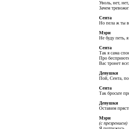
Уволь, нет, нет
Зачем тревожи
Сента
Но пела ж ты 
Мэри
Не буду петь, я
Сента
Так я сама спо
Про бесприютн
Вас тронет все
Девушки
Пой, Сента, по
Сента
Так бросьте пр
Девушки
Оставим пряст
Мэри
(с презрением)
Я потружусь.