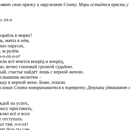
ляют свою пряжу и окружают Сенту. Мэри остаётся прясть у 
о, ох-о
орабль в морях?
ь, мачта в нём,
ных парусах,
 за рулём.
-о-ох-о-о!
ели всё мчится вперёд и вперёд,
ю, вечно гонимый грозной судьбою.
ый, счастье найдёт лишь с верной женою.
, слышишь молитвы –
ьцу в верной жене, Боже, пошли.
 словах Сента поворачивается к портрету. Девушки удваивают 
еждой на успех,
мысу приставать,
клял всё и всех
е отступать.
ыл там, о-о-ох!
лят будь ты сам.