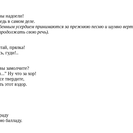
вы надоели!
едь в самом деле.
обенным усердием принимаются за прежнюю песню и шумно верт
родолжать свою речь).
тай, прялка!
, гуди!..
 вы замолчите?
..” Ну что за хор!
се твердите,
ь этот вздор.
раду
ою балладу.