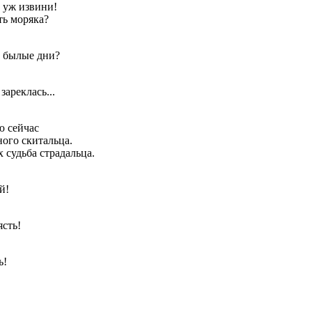
, уж извини!
ть моряка?
в былые дни?
 зареклась...
ю сейчас
ого скитальца.
х судьба страдальца.
й!
ясть!
ь!