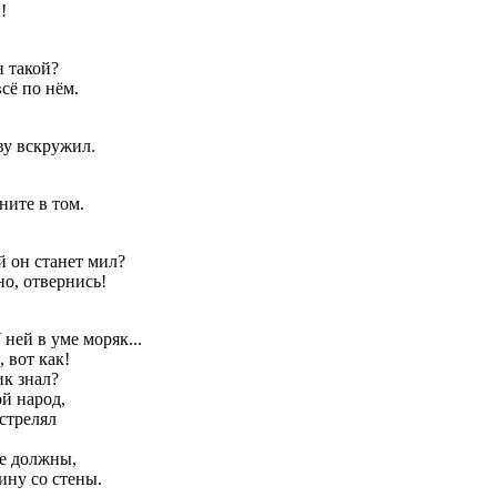
!
н такой?
сё по нём.
ву вскружил.
ните в том.
ей он станет мил?
но, отвернись!
 ней в уме моряк...
о, вот как!
ик знал?
й народ,
стрелял
е должны,
ину со стены.