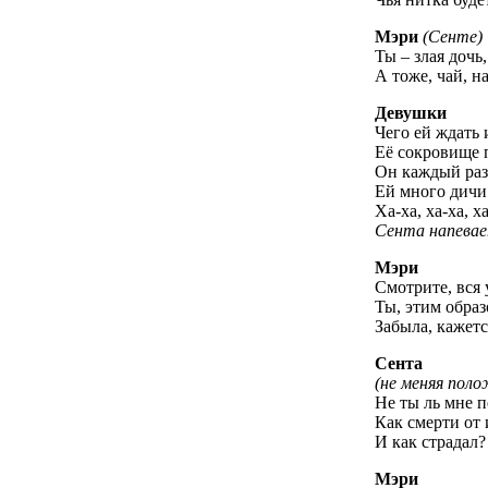
Мэри
(Сенте)
Ты – злая дочь
А тоже, чай, 
Девушки
Чего ей ждать 
Её сокровище 
Он каждый раз,
Ей много дичи 
Ха-ха, ха-ха, ха
Сента напевае
Мэри
Смотрите, вся 
Ты, этим образ
Забыла, кажется
Сента
(не меняя поло
Не ты ль мне п
Как смерти от 
И как страдал?
Мэри