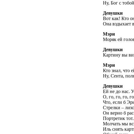
Ну, Бог с тобой
Девушки
Вот как! Кто о
Она вздыхает в
Мэри
Моряк ей голо
Девушки
Картину вы ви
Мэри
Кто знал, что 
Ну, Сента, пол
Девушки
Ей не до нас. У
О, го, го, го, г
Что, если б Эр
Стрелки – лихо
Он верно б рас
Портретик тот.
Молчать мы вс
Иль снять карт