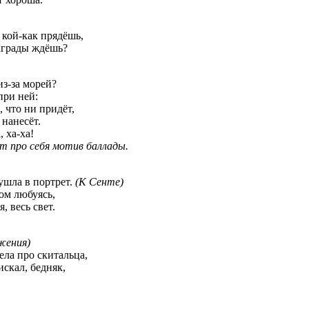
, кой-как прядёшь,
награды ждёшь?
из-за морей?
при ней:
 что ни придёт,
нанесёт.
, ха-ха!
т про себя мотив баллады.
ушла в портрет.
(К Сенте)
ом любуясь,
, весь свет.
жения)
ела про скитальца,
искал, бедняк,