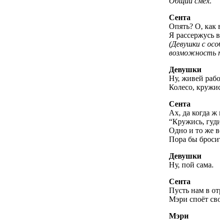
Общий смех.
Сента
Опять? О, как 
Я рассержусь в
(Девушки с ос
возможность п
Девушки
Ну, живей рабо
Колесо, кружись
Сента
Ах, да когда ж
“Кружись, гуди.
Одно и то же в
Пора бы бросит
Девушки
Ну, пой сама.
Сента
Пусть нам в от
Мэри споёт св
Мэри