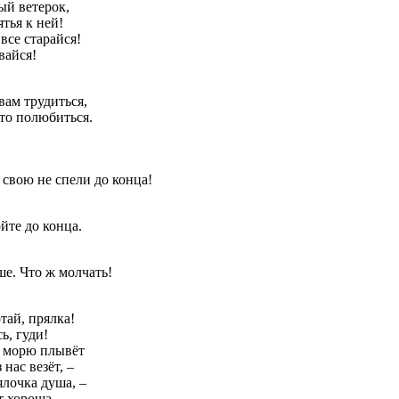
ый ветерок,
ятья к ней!
 все старайся!
вайся!
вам трудиться,
то полюбиться.
 свою не спели до конца!
ойте до конца.
е. Что ж молчать!
тай, прялка!
ь, гуди!
 морю плывёт
нас везёт, –
ялочка душа, –
т хороша.