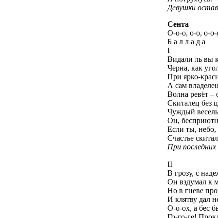
Девушки остав
Сента
О-о-о, о-о, о-о-
Б а л л а д а
I
Видали ль вы к
Черна, как угол
При ярко-крас
А сам владелец
Волна ревёт – о
Скиталец без ц
Чуждый весель
Он, бесприютн
Если ты, небо
Счастье скитал
При последних
II
В грозу, с над
Он вздумал к 
Но в гневе про
И клятву дал н
О-о-ох, а бес б
Го-го-ге! Прок