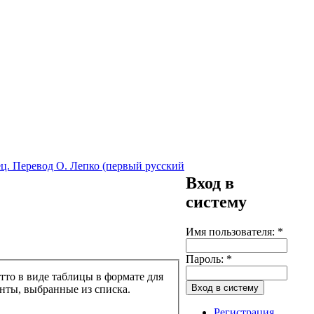
ец. Перевод О. Лепко (первый русский
Вход в
систему
Имя пользователя:
*
Пароль:
*
тто в виде таблицы в формате для
анты, выбранные из списка.
Регистрация