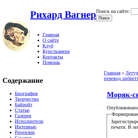
Поиск на сайте:
Рихард Вагнер
Главная
О сайте
Клуб
Кунсткамера
Контакты
Помощь
Главная
»
Летуч
перевод либретт
Содержание
Моряк-ск
Биография
Творчество
Байройт
Опубликовано 
Статьи
Формирован
Галерея
Исполнители
Зарегистрир
Интервью
печати. В ле
Рецензии
Ссылки