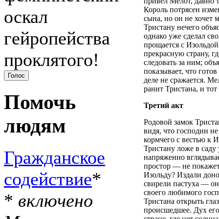
привел Мелот, давно 
Король потрясен изме
оскал
сына, но он не хочет 
Тристану нечего объяс
гейропейства
однако уже сделал св
прощается с Изольдой,
проклятого!
прекрасную страну, гд
следовать за ним; об
показывает, что готов
деле не сражается. Ме
ранит Тристана, и тот
Помочь
Третий акт
людям
Родовой замок Триста
видя, что господин не
кормчего с вестью к И
Тристану ложе в саду 
Гражданское
напряженно вглядыва
простор — не покажет
содействие
*
Изольду? Издали дон
свирели пастуха — он
своего любимого госп
*
включено
Тристана открыть гла
происшедшее. Дух его
стране, где нет солнца