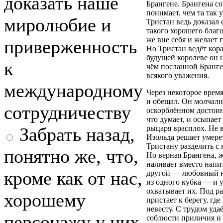
доказать наше
Брангене. Брангена со
понимает, чем та так 
миролюбие и
Тристан ведь доказал 
такого хорошего благ
же вне себя и желает 
приверженность
Но Тристан ведёт кор
будущей королеве он 
к
чём посланной Бранге
всякого уважения.
международному
Через некоторое время
и обещал. Он молчали
сотрудничеству
оскорблённом достоин
что думает, и осыпает
Забрать назад,
рыцаря врасплох. Не в
Изольда решает умерет
Тристану разделить с 
понятно же, что,
Но верная Брангена, 
наливает вместо нап
кроме как от нас,
другой — любовный н
из одного кубка — и 
охватывает их. Под р
хорошему
пристает к берегу, гд
невесту. С трудом уда
персонажу у них
соблюсти приличия и 