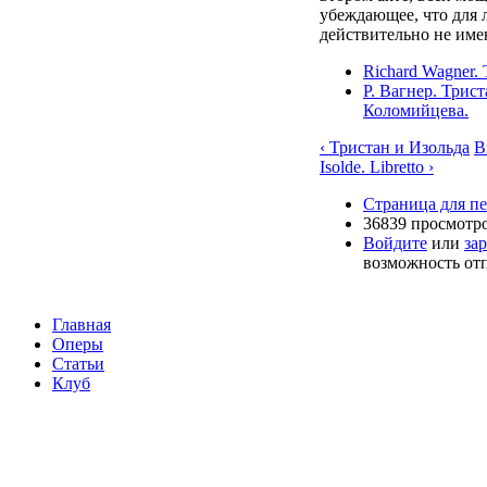
убеждающее, что для 
действительно не име
Richard Wagner. T
Р. Вагнер. Трис
Коломийцева.
‹ Тристан и Изольда
В
Isolde. Libretto ›
Страница для п
36839 просмотр
Войдите
или
за
возможность от
Главная
Оперы
Статьи
Клуб