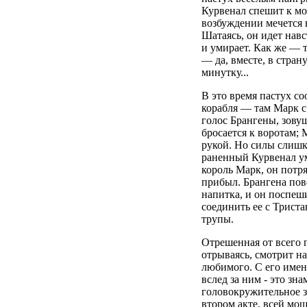
Курвенал спешит к мо
возбуждении мечется н
Шатаясь, он идет навс
и умирает. Как же — т
— да, вместе, в страну
минутку...
В это время пастух с
корабля — там Марк 
голос Брангены, зову
бросается к воротам; 
рукой. Но силы слишк
раненный Курвенал ум
король Марк, он потря
прибыл. Брангена пов
напитка, и он поспеш
соединить ее с Триста
трупы.
Отрешенная от всего 
отрываясь, смотрит на
любимого. С его имене
вслед за ним - это зн
головокружительное з
втором акте, всей мо