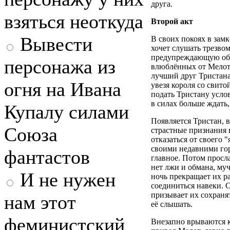
друга.
взяться неоткуда
Второй акт
Вывести
В своих покоях в замк
хочет слушать трезво
предупреждающую об 
персонажа из
влюблённых от Мелота
лучший друг Тристана,
огня на Ивана
увезя короля со свито
подать Тристану усло
в силах больше ждать,
Купалу силами
Появляется Тристан, 
Союза
страстные признания
отказаться от своего 
своими недавними го
фантастов
главное. Потом просл
нет лжи и обмана, му
И не нужен
ночь прекращает их ра
соединиться навеки. 
призывает их сохранят
нам этот
её слышать.
феминистский
Внезапно врываются 