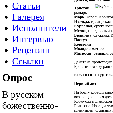
Статьи
Тристан
,
рыцарь
Галерея
Марк
, король Корнуол
Изольда
, ирландская
Исполнители
Курвенал
, оруженосе
Мелот
, придворный 
Брангена
, служанка 
Интервью
Пастух
Кормчий
Рецензии
Молодой матрос
Матросы, рыцари, о
Ссылки
Действие происходит 
Бретани в эпоху ранне
Опрос
КРАТКОЕ СОДЕРЖ
Первый акт
В русском
На борту корабля рад
возвращающиеся домо
Корнуолл ирландской 
божественно-
Брангене. Изольда чув
пленницей. С давних 