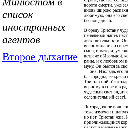
Минюстом в
ворота смерти, уже з
вновь широко распах
список
любимую, она его све
беспощадный.
иностранных
В бреду Тристану чуд
печальный напев паст
агентов
действительности. Он
воспоминания о своем
сына, о матери, умер
Второе дыхание
встрече с Изольдой, ко
раны, и о любовном н
муку. Он бьётся за св
— она, Изольда, его 
благородна, её крыло
Тристан поёт благода
верному в горе и в рад
чудесный свет видит 
ослепительный свет!..
Лихорадочное волнени
тоже измучен и напуга
но нет, Тристан жив.
приближающийся кораб
пастух веселым наигр