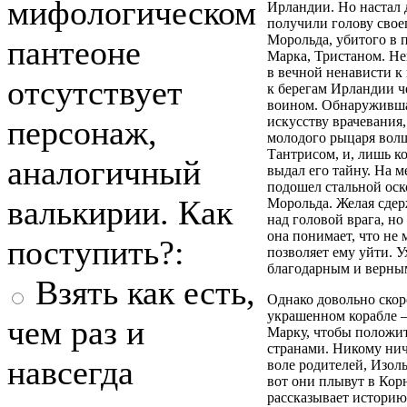
мифологическом
Ирландии. Но настал 
получили голову свое
Морольда, убитого в 
пантеоне
Марка, Тристаном. Не
в вечной ненависти к
отсутствует
к берегам Ирландии ч
воином. Обнаружившая
персонаж,
искусству врачевания,
молодого рыцаря вол
Тантрисом, и, лишь ко
аналогичный
выдал его тайну. На м
подошел стальной оск
валькирии. Как
Морольда. Желая сдерж
над головой врага, но
она понимает, что не 
поступить?:
позволяет ему уйти. У
благодарным и верны
Взять как есть,
Однако довольно скор
украшенном корабле 
чем раз и
Марку, чтобы положит
странами. Никому нич
навсегда
воле родителей, Изоль
вот они плывут в Корн
рассказывает историю