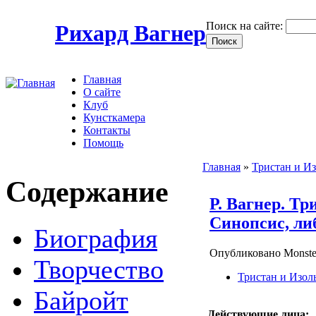
Поиск на сайте:
Рихард Вагнер
Главная
О сайте
Клуб
Кунсткамера
Контакты
Помощь
Главная
»
Тристан и И
Содержание
Р. Вагнер. Тр
Синопсис, ли
Биография
Опубликовано Monster
Творчество
Тристан и Изол
Байройт
Действующие лица: