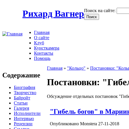
Поиск на сайте:
Рихард Вагнер
Главная
О сайте
Клуб
Кунсткамера
Контакты
Помощь
Главная
»
"Кольцо"
»
Постановки: "Коль
Содержание
Постановки: "Гибе
Биография
Творчество
Обсуждение отдельных постановок "Гиб
Байройт
Статьи
Галерея
"Гибель богов" в Мариин
Исполнители
Интервью
Рецензии
Опубликовано Monstera 27-11-2018
Ссылки