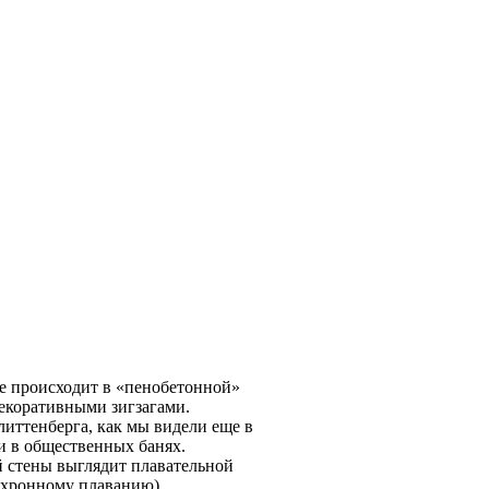
се происходит в «пенобетонной»
декоративными зигзагами.
литтенберга, как мы видели еще в
и в общественных банях.
й стены выглядит плавательной
нхронному плаванию).