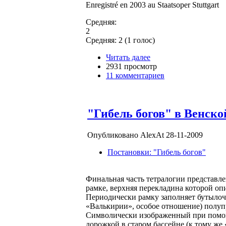
Enregistré en 2003 au Staatsoper Stuttgart
Средняя:
2
Средняя:
2
(
1
голос)
Читать далее
2931 просмотр
11 комментариев
"Гибель богов" в Венской
Опубликовано AlexAt 28-11-2009
Постановки: "Гибель богов"
Финальная часть тетралогии представле
рамке, верхняя перекладина которой оп
Периодически рамку заполняет бутылочн
«Валькирии», особое отношение) полупр
Символически изображенный при помощи
дорожкой в старом бассейне (к тому ж