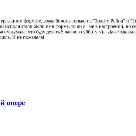
 урезанном формате, взяла билеты только на "Золото Рейна" и "Г
ли исполнители были не в форме, то ли я - не в настроении, но с
жасом думала, что буду делать 5 часов в субботу :-)... Даже закр
пошла. И не пожалела!
й опере