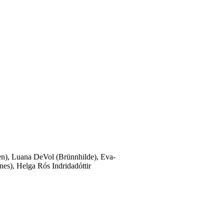
en), Luana DeVol (Brünnhilde), Eva-
nes), Helga Rós Indridadóttir