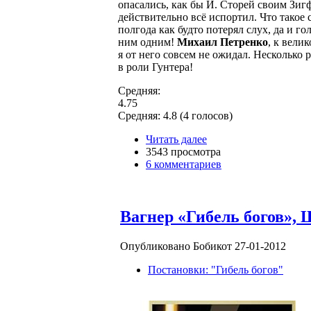
опасались, как бы Й. Сторей своим Зигф
действительно всё испортил. Что такое 
полгода как будто потерял слух, да и г
ним одним!
Михаил Петренко
, к вели
я от него совсем не ожидал. Несколько 
в роли Гунтера!
Средняя:
4.75
Средняя:
4.8
(
4
голосов)
Читать далее
3543 просмотра
6 комментариев
Вагнер «Гибель богов», 
Опубликовано Бобикот 27-01-2012
Постановки: "Гибель богов"