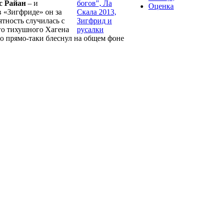
с Райан
– и
Оценка
в «Зигфриде» он за
ятность случилась с
го тихушного Хагена
то прямо-таки блеснул на общем фоне