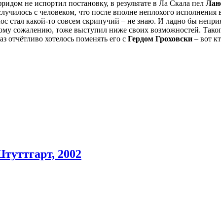
ридом не испортил постановку, в результате в Ла Скала пел
Лан
случилось с человеком, что после вполне неплохого исполнения 
олос стал какой-то совсем скрипучий – не знаю. И ладно бы непри
кому сожалению, тоже выступил ниже своих возможностей. Тако
раз отчётливо хотелось поменять его с
Гердом Гроховски
– вот к
Штуттгарт, 2002