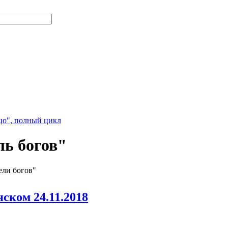
цо", полный цикл
ль богов"
ели богов"
ском 24.11.2018