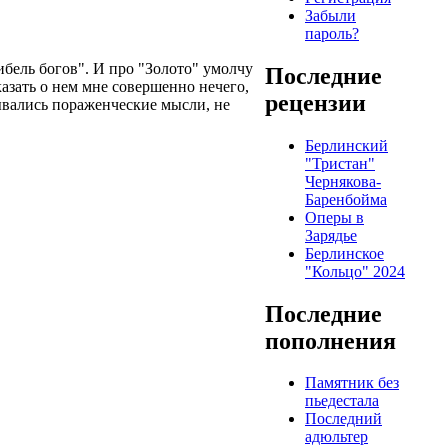
Забыли
пароль?
ибель богов". И про "Золото" умолчу
Последние
казать о нем мне совершенно нечего,
рецензии
адывались пораженческие мысли, не
Берлинский
"Тристан"
Чернякова-
Баренбойма
Оперы в
Зарядье
Берлинское
"Кольцо" 2024
Последние
пополнения
Памятник без
пьедестала
Последний
адюльтер