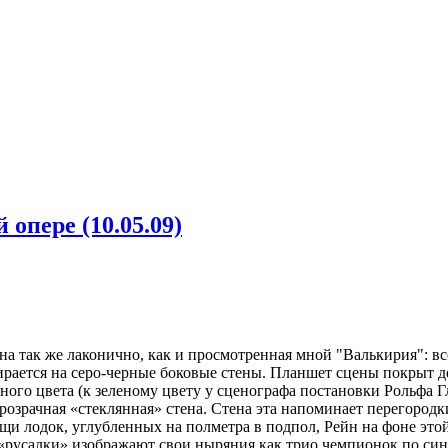
 опере (10.05.09)
на так же лаконично, как и просмотренная мной "Валькирия": в
ирается на серо-черные боковые стены. Планшет сцены покрыт 
ого цвета (к зеленому цвету у сценографа постановки Рольфа Г
озрачная «стеклянная» стена. Стена эта напоминает перегородк
 лодок, углубленных на полметра в подпол, Рейн на фоне это
е «русалки» изображают свои ныряния как трио чемпионок по си