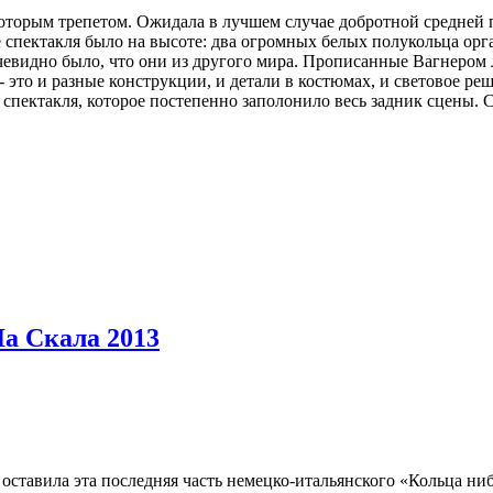
екоторым трепетом. Ожидала в лучшем случае добротной средней
 спектакля было на высоте: два огромных белых полукольца ор
чевидно было, что они из другого мира. Прописанные Вагнером
- это и разные конструкции, и детали в костюмах, и световое р
спектакля, которое постепенно заполонило весь задник сцены. 
Ла Скала 2013
ставила эта последняя часть немецко-итальянского «Кольца ниб