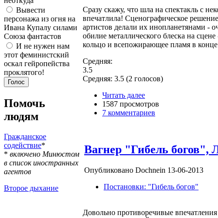
неоткуда
Сразу скажу, что шла на спектакль с н
Вывести
впечатлила! Сценографическое решение
персонажа из огня на
артистов делали их инопланетянами - о
Ивана Купалу силами
обилие металлического блеска на сцене 
Союза фантастов
кольцо и всепожирающее пламя в конце 
И не нужен нам
этот феминистский
Средняя:
оскал гейропейства
3.5
проклятого!
Средняя:
3.5
(
2
голосов)
Читать далее
Помочь
1587 просмотров
7 комментариев
людям
Гражданское
содействие
*
Вагнер "Гибель богов", 
*
включено Минюстом
в список иностранных
Опубликовано Dochnein 13-06-2013
агентов
Постановки: "Гибель богов"
Второе дыхание
Довольно противоречивые впечатления о