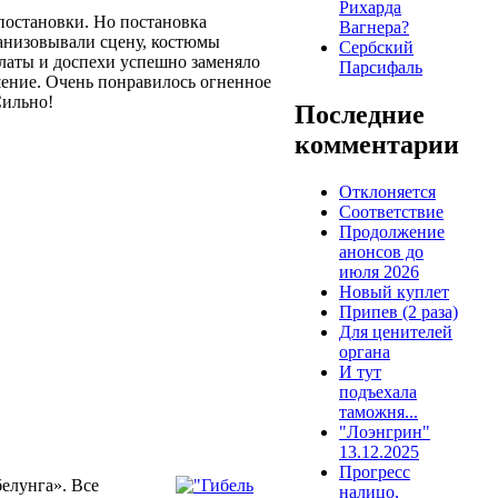
Рихарда
 постановки. Но постановка
Вагнера?
ганизовывали сцену, костюмы
Сербский
 латы и доспехи успешно заменяло
Парсифаль
ешение. Очень понравилось огненное
Сильно!
Последние
комментарии
Отклоняется
Соответствие
Продолжение
анонсов до
июля 2026
Новый куплет
Припев (2 раза)
Для ценителей
органа
И тут
подъехала
таможня...
"Лоэнгрин"
13.12.2025
Прогресс
елунга». Все
налицо,