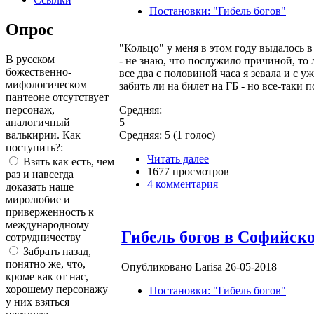
Постановки: "Гибель богов"
Опрос
"Кольцо" у меня в этом году выдалось в
В русском
- не знаю, что послужило причиной, то 
божественно-
все два с половиной часа я зевала и с у
мифологическом
забить ли на билет на ГБ - но все-таки 
пантеоне отсутствует
персонаж,
Средняя:
аналогичный
5
валькирии. Как
Средняя:
5
(
1
голос)
поступить?:
Читать далее
Взять как есть, чем
1677 просмотров
раз и навсегда
4 комментария
доказать наше
миролюбие и
приверженность к
международному
Гибель богов в Софийско
сотрудничеству
Забрать назад,
понятно же, что,
Опубликовано Larisa 26-05-2018
кроме как от нас,
хорошему персонажу
Постановки: "Гибель богов"
у них взяться