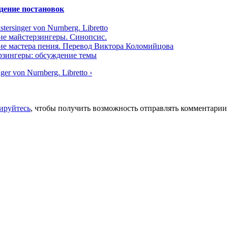
дение постановок
tersinger von Nurnberg. Libretto
ие майстерзингеры. Синопсис.
ие мастера пения. Перевод Виктора Коломийцова
зингеры: обсуждение темы
ger von Nurnberg. Libretto ›
ируйтесь
, чтобы получить возможность отправлять комментарии