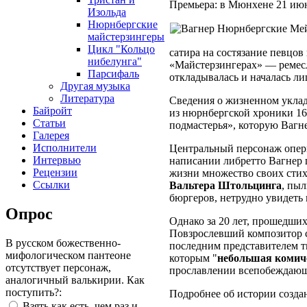
Премьера: в Мюнхене 21 июн
Изольда
Нюрнбергские
майстерзингеры
Цикл "Кольцо
сатира на состязание певцо
нибелунга"
«Майстерзингерах» — ремес
Парсифаль
откладывалась и началась лиш
Другая музыка
Литература
Сведения о жизненном уклад
Байройт
из нюрнбергской хроники 16
Статьи
подмастерья», которую Вагн
Галерея
Исполнители
Центральный персонаж оперы
Интервью
написании либретто Вагнер п
Рецензии
жизни множество своих стихо
Ссылки
Вальтера Штольцинга
, пы
бюргеров, нетрудно увидеть
Опрос
Однако за 20 лет, прошедши
Повзрослевший композитор с
В русском божественно-
последним представителем т
мифологическом пантеоне
которым "
небольшая комич
отсутствует персонаж,
прославлении всепобеждающ
аналогичный валькирии. Как
поступить?:
Подробнее об истории созда
Взять как есть, чем раз и