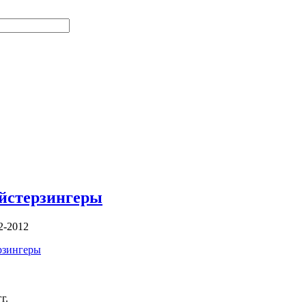
йстерзингеры
2-2012
рзингеры
г.