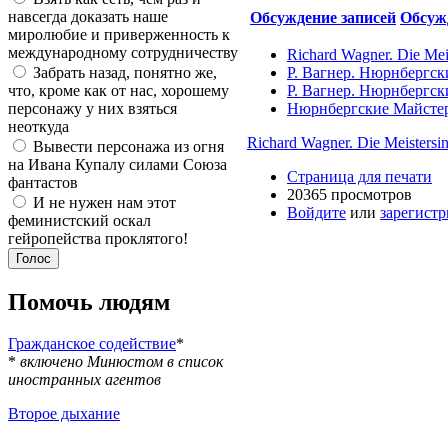
навсегда доказать наше
Обсуждение записей
Обсуж
миролюбие и приверженность к
международному сотрудничеству
Richard Wagner. Die Meis
Забрать назад, понятно же,
Р. Вагнер. Нюрнбергск
что, кроме как от нас, хорошему
Р. Вагнер. Нюрнбергск
персонажу у них взяться
Нюрнбергские Майстер
неоткуда
Richard Wagner. Die Meistersin
Вывести персонажа из огня
на Ивана Купалу силами Союза
Страница для печати
фантастов
20365 просмотров
И не нужен нам этот
Войдите
или
зарегистр
феминистский оскал
гейропейства проклятого!
Помочь людям
Гражданское содействие
*
*
включено Минюстом в список
иностранных агентов
Второе дыхание