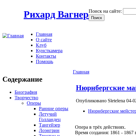
Поиск на сайте:
Рихард Вагнер
Главная
О сайте
Клуб
Кунсткамера
Контакты
Помощь
Главная
Содержание
Нюрнбергские ма
Биография
Творчество
Опубликовано Sletelena 04-0
Оперы
Ранние оперы
Нюрнбергские мейсте
Летучий
Голландец
Тангейзер
Опера в трёх действиях.
Лоэнгрин
Время создания: 1861 - 1867 г
Тристан и