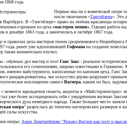
я 1868 года.
Первые мысли о комической опере по
после окончания «
Тангейзера
». Это 
в в Вартбурге. В «Тангейзере» право на любовь красавицы оспар
ленники-горожане из цеха
«мастеров пения»
. Однако работа н
ь в декабре 1861 года, а закончилась в октябре 1867 года.
е и правилах цеха мастеров пения средневекового Нюрнбернга 
97 года, ранее уже вдохновившей
Гофмана
на создание новеллы
ер также внимательно изучил.
 - обувных дел мастер и поэт
Ганс Закс
- реальное историческо
ользовался его сочинениями, широко известными в Германии. Хот
в, именно майстерзинги, написанные по канонам цеха, Ганс Закс
лкого рыцаря-романтика, чье искусство дерзко разрушает привы
 поэтическое воплощение самого
Вагнера
, каким он был, задумы
х с момента зарождения сюжета, акценты в «Майстерзингерах» з
тал уже более ассоциировать себя с умудрённым жизнью Заксо
ворческого духа немецкого народа. Также большее место заняли
еская опера
" разрослась до типично вагнеровских размеров и в
ей силы искусства.
ния оперы:
Анри Лиштанберже "Рихард Вагнер как поэт и мысли