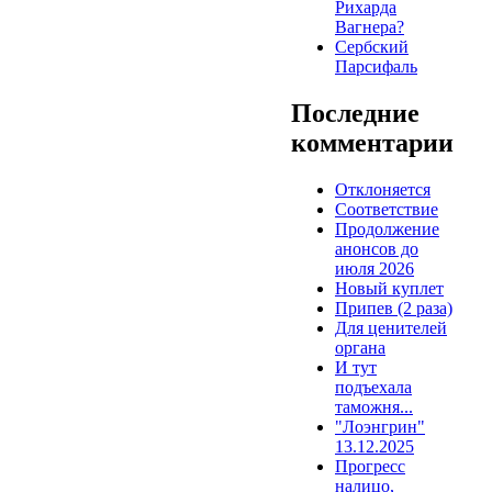
Рихарда
Вагнера?
Сербский
Парсифаль
Последние
комментарии
Отклоняется
Соответствие
Продолжение
анонсов до
июля 2026
Новый куплет
Припев (2 раза)
Для ценителей
органа
И тут
подъехала
таможня...
"Лоэнгрин"
13.12.2025
Прогресс
налицо,