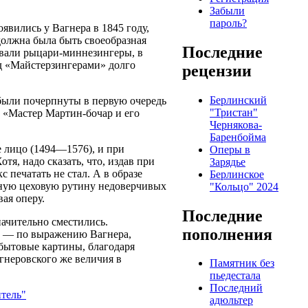
Забыли
пароль?
явились у Вагнера в 1845 году,
должна была быть своеобразная
Последние
ивали рыцари-миннезингеры, в
ад «Майстерзингерами» долго
рецензии
Берлинский
были почерпнуты в первую очередь
"Тристан"
 «Мастер Мартин-бочар и его
Чернякова-
Баренбойма
е лицо (1494—1576), и при
Оперы в
я, надо сказать, что, издав при
Зарядье
 печатать не стал. А в образе
Берлинское
чную цеховую рутину недоверчивых
"Кольцо" 2024
вая оперу.
Последние
начительно сместились.
пополнения
м — по выражению Вагнера,
 бытовые картины, благодаря
агнеровского же величия в
Памятник без
пьедестала
Последний
тель"
адюльтер